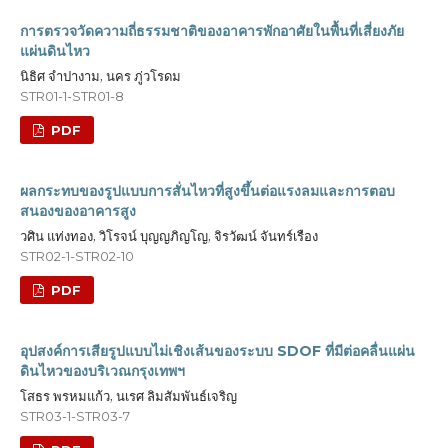
การตรวจวัดความถี่ธรรมชาติของอาคารพักอาศัยในพื้นที่เสี่ยงภัย
แผ่นดินไหว
นิธิศ จำปางาม, นคร ภู่วโรดม
STR01-1-STR01-8
PDF
ผลกระทบของรูปแบบการสั่นไหวที่สูงขึ้นต่อแรงลมและการตอบ
สนองของอาคารสูง
วศิน แท่งทอง, วิโรจน์ บุญญภิญโญ, จิรวัฒน์ จันทร์เรือง
STR02-1-STR02-10
PDF
อุปสงค์การเสียรูปแบบไม่เชิงเส้นของระบบ SDOF ที่มีต่อคลื่นแผ่น
ดินไหวของบริเวณกรุงเทพฯ
โสธร พรหมแก้ว, นเรศ ลิมสัมพันธ์เจริญ
STR03-1-STR03-7