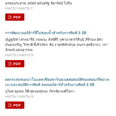
พรหมประสาท, สมัตถ์ สมันตรัฐ, ธิดารัตน์ โปจีน
MAT12-1-MAT12-7
PDF
การพัฒนามอร์ต้าร์ที่ไม่ชอบน้ำสำหรับการพิมพ์ 3 มิติ
ณัฏฐณิชา สกลอารีย์, กฤษณะ สังข์ศิริ, จุฑามาศ ทวีสินธุ์, สิริกมล อัศว
มั่นคงเจริญ, วีรชาติ ตั้งจิรภัทร, ชัย จาตุรพิทักษ์กุล, ธนกร สุทธิอาภา, วรา
ลักษณ์ แผ่นสุวรรณ
MAT13-1-MAT13-9
PDF
ผลกระทบของนาโนแคลเซียมคาร์บอเนตต่อสมบัติของคอนกรีตมวล
เบาและสมบัติการพิมพ์ ของมอร์ตาร์สำหรับงานพิมพ์ 3 มิติ
ภูไผท ชุมพล, ปิติ สุคนธสุขกุล, ภัทรชัย พงศ์โสภา
MAT14-1-MAT14-9
PDF