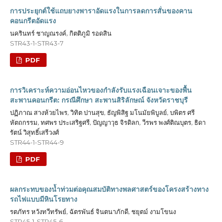
การประยุกต์ใช้แถบยางพาราอัดแรงในการลดการสั่นของคาน
คอนกรีตอัดแรง
นครินทร์ ชาญณรงค์, กิตติภูมิ รอดสิน
STR43-1-STR43-7
PDF
การวิเคราะห์ความอ่อนไหวของกำลังรับแรงเฉือนเจาะของพื้น
สะพานคอนกรีต: กรณีศึกษา สะพานสิริลักษณ์ จังหวัดราชบุรี
ปฏิภาณ สางห้วยไพร, วิทิต ปานสุข, ธัญพิสิฐ มโนมัยพิบูลย์, บพิตร ศรี
หัตถกรรม, ทศพร ประเสริฐศรี, ปัญญาวุธ จิรดิลก, วีรพร พงศ์ติณบุตร, ธิดา
รัตน์ วิสุทธิ์เสรีวงศ์
STR44-1-STR44-9
PDF
ผลกระทบของน้ำท่วมต่อคุณสมบัติทางพลศาสตร์ของโครงสร้างทาง
รถไฟแบบมีหินโรยทาง
รตภัทร หวังทวีทรัพย์, ฉัตรพันธ์ จินตนาภักดี, ชยุตม์ งามโขนง
STR45-1-STR45-6