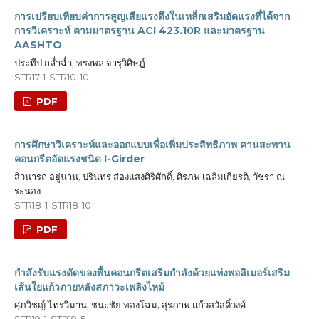
การเปรียบเทียบค่าการสูญเสียแรงดึงในเหล็กเสริมอัดแรงที่ได้จาก
การวิเคราะห์ ตามมาตรฐาน ACI 423.10R และมาตรฐาน
AASHTO
ประทีป กล่ำฉ่ำ, ทรงพล จารุวิศิษฏ์
STR17-1-STR10-10
PDF
การศึกษาวิเคราะห์และออกแบบเพื่อเพิ่มประสิทธิภาพ คานสะพาน
คอนกรีตอัดแรงชนิด I-Girder
สิวนารถ อยู่นาน, ปรินทร ส่องแสงศิริศักดิ์, ศิรภพ เฉลิมเกียรติ, วัชรา ณ
ระนอง
STR18-1-STR18-10
PDF
กำลังรับแรงดัดของพื้นคอนกรีตเสริมกำลังด้วยแท่งพอลิเมอร์เสริม
เส้นใยแก้วภายหลังสภาวะเพลิงไหม้
ศุภวิชญ์ ไทรวิมาน, ชนะชัย ทองโฉม, สุรภาพ แก้วสวัสดิ์วงศ์
STR19-1-STR19-5