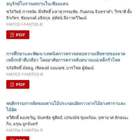
อนุรักษ์โบราณสถานในเชียงแสน
ชวัลวิทย์ ภ่ารสงัด, พีรสิทธิ์ มหาสุวรรณชัย, กันตภณ จินทราคำ, วีรชาติ ตั้ง
จิรภัทร, ชัยณรงค์ อธิสกุล, สุทัศน์ ลีลาวทวีวัฒน์
MAT02-1-MAT02-8
PDF
การศึกษาและพัฒนาเทคนิคการตรวจสอบความเสียหายของลวด
เหล็กกล้าตีเกลียว โดยอาศัยการตรวจจับสนามแม่เหล็กรั่วไหล
รภัสสิทธิ์ มัดธนู, เชิดพงษ์ จอมเดช, บวรโชค ผู้พัฒน์
MAT03-1-MAT03-8
PDF
พฤติกรรมการดัดของคานไม้ประกอบอัดกาวจากไม้ยางพาราและ
ไม้อัด
ทวีศักดิ์ ทองขวัญ, นันทชัย ชูศิลป์, เปรมณัช ชุมพร้อม, จุฑามาศ ลักษณะ
กิจ, อรุณ ลูกจันทร์
MAT04-1-MAT04-9