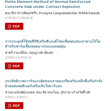
Finite Element Method of Normal Reinforced
Concrete Slab under Contact Explosion
คณาธิป ปราปต์บุณฑริก, Pornpen Limpaninlachat, Withit Pansuk
STR09-1-STR09-8
PDF
การประยุกต์ใช้ท่อพีวีซีเสริมซีเมนต์โฟมเพื่อทดแทนเสาคานไม้ไผ่
สำหรับฟาร์มเลี้ยงหอยนางรมแบบลอยทุ่น
ชาตรี งามเสงี่ยม, ปฤษฎางค์ เพิ่มสุข
STR10-1-STR10-10
PDF
ประสิทธิภาพการรับแรงอัดของเสาคอนกรีตเสริมเหล็กที่เสริมกําลัง
ด้วยแผ่นพอลิเมอร์เสริมเส้นใยคาร์บอน
ชานน อนันต์ศุภมงคล, ชนะชัย ทองโฉม, สุรภาพ แก้วสวัสดิ์วงศ์
STR11-1-STR11-7
PDF