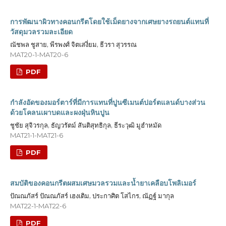
การพัฒนาผิวทางคอนกรีตโดยใช้เม็ดยางจากเศษยางรถยนต์แทนที่
วัสดุมวลรวมละเอียด
ณัชพล ชูสาย, พีรพงศ์ จิตเสงี่ยม, ธีวรา สุวรรณ
MAT20-1-MAT20-6
PDF
กำลังอัดของมอร์ตาร์ที่มีการแทนที่ปูนซีเมนต์ปอร์ตแลนด์บางส่วน
ด้วยโคลนเผาบดและผงฝุ่นหินปูน
ชูชัย สุจิวรกุล, ธัญวรัตม์ สันติสุทธิกุล, ธีระวุฒิ มูฮำหมัด
MAT21-1-MAT21-6
PDF
สมบัติของคอนกรีตผสมเศษมวลรวมและน้ำยาเคลือบโพลิเมอร์
ปัณณภัสร์ ปัณณภัสร์ เฮงเติม, ประกาศิต โสไกร, ณัฏฐ์​ มากุล
MAT22-1-MAT22-6
PDF