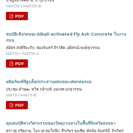
ขวัญชัย เทศฉาย, บำรุง บัวชื่น
MAT09-1-MAT09-8
PDF
สมบัติเชิงกลของ Alkali-activated Fly Ash Concrete ในงาน
ถนน
สมิตร ส่งพิริยะกิจ, ฟองจันทร์ จิราสิต, อดิสรณ์ พงษ์สุวรรณ
MAT10-1-MAT10-4
PDF
ผลิตภัณฑ์อิฐบล็อกประสานผสมขยะเศษกล่องนม
ประชุม คำพุฒ, ทวิช กล้าแท้, อมเรศ บกสุวรรณ
MAT11-1-MAT11-8
PDF
คุณสมบัติทางวิศวกรรมของวัสดุงานทางในพื้นที่จังหวัดสงขลา
สราวุธ จริตงาม, โอภาส สมใจนึก, ธีรภัทร ขุนชิต, หัสนัย จันทร์มี, จิรภัทร