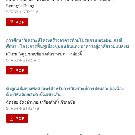
Byungik Chang
STR32-1-STR32-6
PDF
การศึกษาวิเคราะห์โครงสร้างอาคารด้วยโปรแกรม Etabs. กรณี
ศึกษา : โครงการฟื้นฟูเมืองชุมชนดินแดง อาคารอยู่อาศัยรวมแปลงG
ศรีเดช ใจสูง, ชาญชัย รัตน์นราทร, ถาวร ล่องตี้
STR33-1-STR33-10
PDF
ตัวคูณเพิ่มทางพลศาสตร์สำหรับการวิเคราะห์การพังทลายต่อเนื่อง
ด้วยวิธีสถิตยศาสตร์ไม่เชิงเส้น
ฉัตรชัย อัครอำนวย, เกรียงศักดิ์ แก้วกุลชัย
STR34-1-STR34-8
PDF