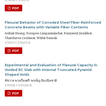
STR06-1-STR0-9
PDF
Flexural Behavior of Corroded Steel Fiber Reinforced
Concrete Beams with Variable Fiber Contents
Seihak Heang, Pornpen Limpaninlachat, Punyawut Jiradilok,
Thatchavee Leelawat, Withit Pansuk
STR07-1-STR07-8
PDF
Experimental and Evaluation of Flexural Capacity in
Voided RC Slab with Internal Truncated Pyramid
Shaped Voids
ชัชวาล พวงเรืองศรี, พรเพ็ญ ลิมปนิลชาติ
STR08-1-STR08-8
PDF