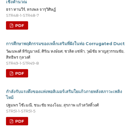
เชิงคำนวณ
ธรา ทานวีร์, ทรงพล จารุวิศิษฏ์
STR48-1-STR48-7
PDF
การศึกษาพฤติกรรมของเหล็กเสริมที่ฝังในท่อ Corrugated Duct
วัฒนพงศ์ หิรัญมาลย์, ศิรัณ หงษ์ยศ, ชวลิต แซ่ฟ้า, วุฒิชัย หาญสุวรรณชัย,
สิทธิพร กุลวงศ์
STR49-1-STR49-8
PDF
กำลังรับแรงดึงของแท่งพอลิเมอร์เสริมใยแก้วภายหลังสภาวะเพลิง
ไหม้
ปฐมพร โซ๊ะมณี, ชนะชัย ทองโฉม, สุรภาพ แก้วสวัสดิ์วงศ์
STR51-1-STR51-5
PDF