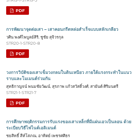
PDF
การพัฒนาจุดต่อเสา – เสาคอนกรีตหล่อสำเร็จแบบสลักเกลียว
วศิน พงศ์ไพบูลย์สิริ, ชูชัย สุจิวรกุล
STR20-1-STR20-8
PDF
วงการวิบัติของเสาเข็มวงกลมในดินเหนียว ภายใต้แรงกระทำในแนว
ราบและโมเมนต์ร่วมกัน
สุทธิกาญจน์ พนมชัยวัฒน์, สุรภาพ แก้วสวัสดิ์วงศ์, สายันต์ ศิริมนตรี
STR21-1-STR21-7
PDF
การศึกษาพฤติกรรมการรับแรงของเสาเหล็กที่มีแผ่นเอวเป็นลอน ด้วย
ระเบียบวิธีไฟไนต์เอลิเมนต์
ชยสิทธิ์ สีห์โสภณ, อาทิตย์ เพชรศศิธร