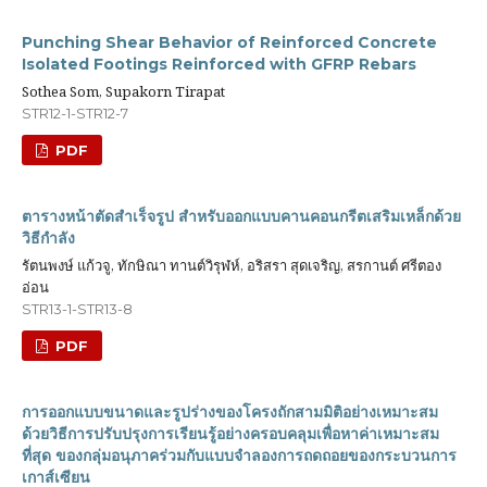
Punching Shear Behavior of Reinforced Concrete
Isolated Footings Reinforced with GFRP Rebars
Sothea Som, Supakorn Tirapat
STR12-1-STR12-7
PDF
ตารางหน้าตัดสำเร็จรูป สำหรับออกแบบคานคอนกรีตเสริมเหล็กด้วย
วิธีกำลัง
รัตนพงษ์ แก้วจู, ทักษิณา ทานต์วิรุฬห์, อริสรา สุดเจริญ, สรกานต์ ศรีตอง
อ่อน
STR13-1-STR13-8
PDF
การออกแบบขนาดและรูปร่างของโครงถักสามมิติอย่างเหมาะสม
ด้วยวิธีการปรับปรุงการเรียนรู้อย่างครอบคลุมเพื่อหาค่าเหมาะสม
ที่สุด ของกลุ่มอนุภาคร่วมกับแบบจำลองการถดถอยของกระบวนการ
เกาส์เซียน