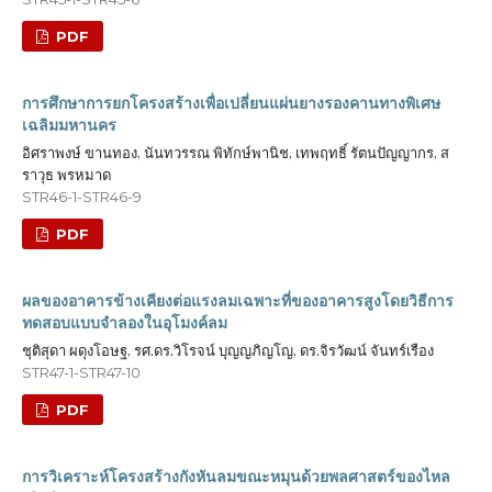
PDF
การศึกษาการยกโครงสร้างเพื่อเปลี่ยนแผ่นยางรองคานทางพิเศษ
เฉลิมมหานคร
อิศราพงษ์ ขานทอง, นันทวรรณ พิทักษ์พานิช, เทพฤทธิ์ รัตนปัญญากร, ส
ราวุธ พรหมาด
STR46-1-STR46-9
PDF
ผลของอาคารข้างเคียงต่อแรงลมเฉพาะที่ของอาคารสูงโดยวิธีการ
ทดสอบแบบจำลองในอุโมงค์ลม
ชุติสุดา ผดุงโอษฐ, รศ.ดร.วิโรจน์ บุญญภิญโญ, ดร.จิรวัฒน์ จันทร์เรือง
STR47-1-STR47-10
PDF
การวิเคราะห์โครงสร้างกังหันลมขณะหมุนด้วยพลศาสตร์ของไหล