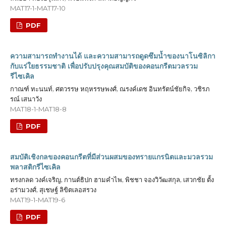
MAT17-1-MAT17-10
PDF
ความสามารถทำงานได้ และความสามารถดูดซึมน้ำของนาโนซิลิกา
กับแร่ใยธรรมชาติ เพื่อปรับปรุงคุณสมบัติของคอนกรีตมวลรวม
รีไซเคิล
กาณฑ์ ทะนนท์, ศตวรรษ หฤหรรษพงศ์, ณรงค์เดช อินทรัตน์ชัยกิจ, วชิรภ
รณ์ เสนาวัง
MAT18-1-MAT18-8
PDF
สมบัติเชิงกลของคอนกรีตที่มีส่วนผสมของทรายแกรนิตและมวลรวม
พลาสติกรีไซเคิล
ทรงกลด วงค์เจริญ, กานต์ธิปก ฮามคำไพ, พิชชา จองวิวัฒสกุล, เสวกชัย ตั้ง
อร่ามวงศ์, สุเชษฐ์ ลิขิตเลอสรวง
MAT19-1-MAT19-6
PDF