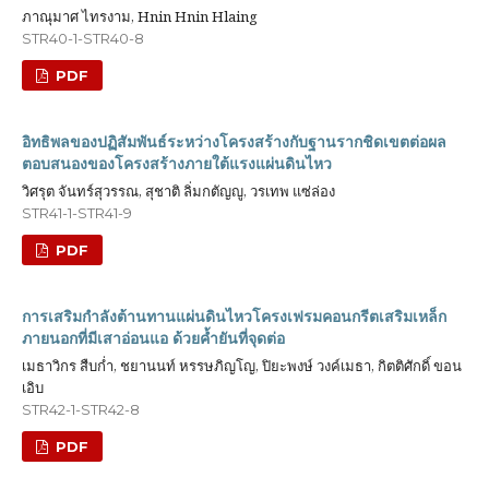
ภาณุมาศ ไทรงาม, Hnin Hnin Hlaing
STR40-1-STR40-8
PDF
อิทธิพลของปฏิสัมพันธ์ระหว่างโครงสร้างกับฐานรากชิดเขตต่อผล
ตอบสนองของโครงสร้างภายใต้แรงแผ่นดินไหว
วิศรุต จันทร์สุวรรณ, สุชาติ ลิ่มกตัญญู, วรเทพ แซ่ล่อง
STR41-1-STR41-9
PDF
การเสริมกําลังต้านทานแผ่นดินไหวโครงเฟรมคอนกรีตเสริมเหล็ก
ภายนอกที่มีเสาอ่อนแอ ด้วยค้ำยันที่จุดต่อ
เมธาวิกร สืบก่ำ, ชยานนท์ หรรษภิญโญ, ปิยะพงษ์ วงค์เมธา, กิตติศักดิ์ ขอน
เอิบ
STR42-1-STR42-8
PDF