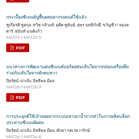
กระเบื้องซีเมนต์ปูพื้นผสมยางรถยนต์ใช้แล้ว
ชูเกียรติ ชูสกุล, ทวิช กล้าแท้, ดุสิต ชูพันธ์, สุพร ฤทธิภักดี, ขวัญชีวา หยงส
ตาร์, สุนันท์ มนต์แก้ว
MAT23-1-MAT23-5
PDF
แนวทางการพัฒนาแผ่นซีเมนต์บอร์ดผสมเส้นใยจากกล่องเครื่องดื่ม
ร่วมกับเส้นใยจากผักตบชวา
ปิยรัตน์ เปาเล้ง, อิทธิพล มีผล
MAT26-1-MAT26-9
PDF
การประยุกต์ใช้เถ้าลอยจากระบบเตาเผาน้ำกากส่าในการผลิตบล็อก
ประสานซีเมนต์ผสม
ปิยรัตน์ เปาเล้ง, อิทธิพล มีผล, ศักดา กตเวทวารักษ์
MAT24-1-MAT24-6