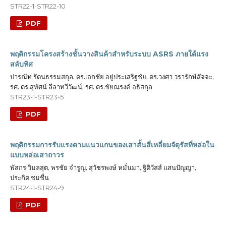
STR22-1-STR22-10
PDF
พฤติกรรมโครงสร้างชั้นวางสินค้าสำหรับระบบ ASRS ภายใต้แรง
สลับทิศ
ปารณัท รัตนธรรมสกุล, ดร.เอกชัย อยู่ประเสริฐชัย, ดร.วงศา วรารักษ์สัจจะ,
รศ. ดร.สุทัศน์ ลีลาทวีวัฒน์, รศ. ดร.ชัยณรงค์ อธิสกุล
STR23-1-STR23-5
PDF
พฤติกรรมการรับแรงตามแนวแกนของเสาสั้นสี่เหลี่ยมจัตุรัสที่หล่อใน
แบบหล่อเสาถาวร
พัสกร วิมลสุต, พรชัย จำรูญ, สุวัชรพงษ์ หมั่นมา, ฐิติวัสส์ แสนปัญญา,
ประกิต ชมชื่น
STR24-1-STR24-9
PDF