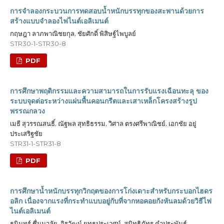
การจำลองกระบวนการทดสอบน้ำหนักบรรทุกของสะพานด้วยการ
สร้างแบบจำลองไฟไนต์เอลิเมนต์
กฤษฎา ลาภพาณิชยกุล, ชัยศักดิ์ พิสิษฐ์ไพบูลย์
STR30-1-STR30-8
PDF
การศึกษาพฤติกรรมและความสามารถในการรับแรงเฉือนทะลุ ของ
ระบบจุดต่อระหว่างแผ่นพื้นคอนกรีตและเสาเหล็กโครงสร้างรูป
พรรณกลวง
เมธี สุวรรณสนธิ์, ณัฐพล สุทธิธรรม, วิศาล ตรงศรีพาณิชย์, เอกชัย อยู่
ประเสริฐชัย
STR31-1-STR31-8
PDF
การศึกษาน้ำหนักบรรทุกวิกฤตของการโก่งเดาะสำหรับกระบอกไฮดร
อลิก เนื่องจากแรงที่กระทำแบบอยู่กับที่จากหอคอยกังหันลมด้วยวิธีไฟ
ไนต์เอลิเมนต์
ธนินทร์ ชื่นมาลัย, จิรวัฒน์ ยุทธประเวศน์, สมิทธิภัทร คำประพันธ์,