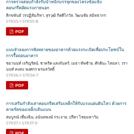
การตรวจสอบกำลังรับน้ำหนักบรรทุกของโครงข้อแข็ง
คอนกรีตอัดแรงภายนอก
สิกขพันธ์ วรปฏิสัมภิทา, สุรวุฒิ กิตติไกวัล, วัฒนชัย สมิทธากร
STR35-1-STR35-8
PDF
แบบจำลองการพังทลายของอาคารด้วยแรงระเบิดเพื่อประโยชน์ใน
การรื้อถอนอาคาร
ชยานนท์ เจริญรัตน์, ชาคริต แสงจันทร์, เมธา ทัพซ้าย, ศักดินะ ไทยลา, วรา
นนท์ คงสง; พงศกร พรมสวัสดิ์
STR36-1-STR36-7
PDF
การเสริมกำลังเสาคอนกรีตเสริมเหล็กให้รับแรงแผ่นดินไหว ด้วยการ
คาดรัดของเหล็กเส้นแบน
สมบูรณ์ เซี่ยงฉิน, อนันทพงษ์ กระจาย, ปรีดา ไชยมหาวัน
STR37-1-STR37-9
PDF