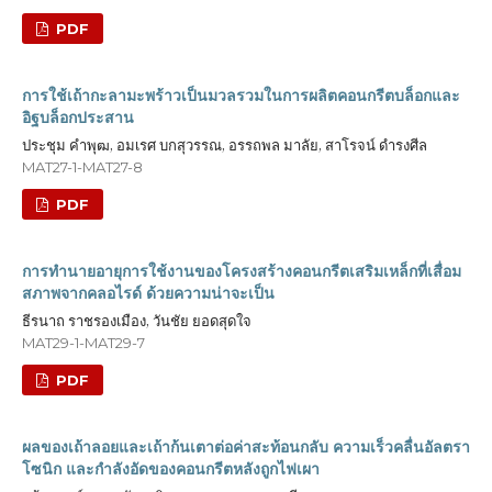
PDF
การใช้เถ้ากะลามะพร้าวเป็นมวลรวมในการผลิตคอนกรีตบล็อกและ
อิฐบล็อกประสาน
ประชุม คำพุฒ, อมเรศ บกสุวรรณ, อรรถพล มาลัย, สาโรจน์ ดำรงศีล
MAT27-1-MAT27-8
PDF
การทำนายอายุการใช้งานของโครงสร้างคอนกรีตเสริมเหล็กที่เสื่อม
สภาพจากคลอไรด์ ด้วยความน่าจะเป็น
ธีรนาถ ราชรองเมือง, วันชัย ยอดสุดใจ
MAT29-1-MAT29-7
PDF
ผลของเถ้าลอยและเถ้าก้นเตาต่อค่าสะท้อนกลับ ความเร็วคลื่นอัลตรา
โซนิก และกำลังอัดของคอนกรีตหลังถูกไฟเผา