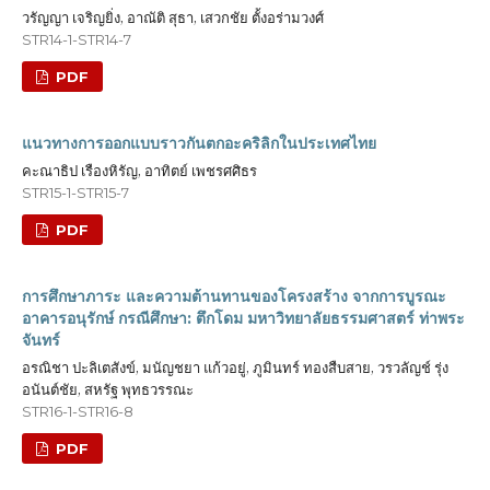
วรัญญา เจริญยิ่ง, อาณัติ สุธา, เสวกชัย ตั้งอร่ามวงศ์
STR14-1-STR14-7
PDF
แนวทางการออกแบบราวกันตกอะคริลิกในประเทศไทย
คะณาธิป เรืองหิรัญ, อาทิตย์ เพชรศศิธร
STR15-1-STR15-7
PDF
การศึกษาภาระ และความต้านทานของโครงสร้าง จากการบูรณะ
อาคารอนุรักษ์ กรณีศึกษา: ตึกโดม มหาวิทยาลัยธรรมศาสตร์ ท่าพระ
จันทร์
อรณิชา ปะลิเตสังข์, มนัญชยา แก้วอยู่, ภูมินทร์ ทองสืบสาย, วรวลัญช์ รุ่ง
อนันต์ชัย, สหรัฐ พุทธวรรณะ
STR16-1-STR16-8
PDF