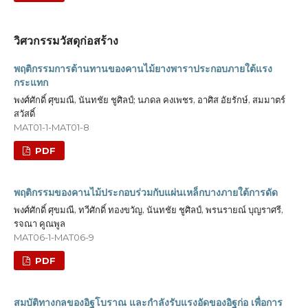
วิศวกรรมวัสดุก่อสร้าง
พฤติกรรมการต้านทานของคานไม้ยางพาราประกอบภายใต้แรง
กระแทก
พงศ์ศักดิ์ ศุขมณี, นันทชัย ชูศิลป์; นภดล คงเพชร, อาศิส อัยรักษ์, สมมาตร์
สวัสดิ์
MAT01-1-MAT01-8
PDF
พฤติกรรมของคานไม้ประกอบร่วมกับแผ่นเหล็กบางภายใต้การดัด
พงศ์ศักดิ์ ศุขมณี, ทวีศักดิ์ ทองขวัญ, นันทชัย ชูศิลป์, พรนรายณ์ บุญราศรี,
รจณา คูณพูล
MAT06-1-MAT06-9
PDF
สมบัติทางกลของอิฐโบราณ และกำลังรับแรงอัดของอิฐก่อ เพื่อการ