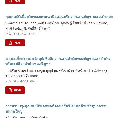
PDF
คุณสมบัติเบื้องต้นของแคนนาบิสคอนกรีตจากแกนกัญชาผสมเถ้าลอย
พุฒิพัทธ์ ราชคำ, ภาณุพงศ์ จันฤาไชย, อุกฤษฎ์ โข่ศรี, ปิโยรส ทะเสนฮด,
คำภี จิตชัยภูมิ, ศักดิ์สิทธิ์ พันทวี
MAT07-1-MAT07-8
PDF
ความแข็งแรงของวัสดุก่อที่ผลิตจากแกนลำต้นของกัญชงและลำต้น
พร้อมเปลือกลำต้นของกัญชง
สุดนิรันดร์ เพชรัตน์, รุ่งอรุณ บุญถ่าน, รุ่งโรจน์ ฤกษ์หร่าย, ปกรณ์ภัทร บุด
ชา, ภาณุวัตน์ จ้อยกลัด
MAT08-1-MAT08-5
PDF
การปรับปรุงคุณสมบัติแอสฟัลต์คอนกรีตรีไซเคิลด้วยวัสดุมวลรวม
ขนาดใหญ่