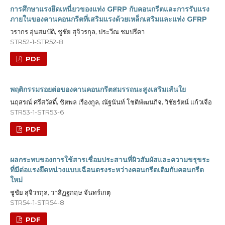
การศึกษาแรงยึดเหนี่ยวของแท่ง GFRP กับคอนกรีตและการรับแรง
ภายในของคานคอนกรีตที่เสริมแรงด้วยเหล็กเสริมและแท่ง GFRP
วรากร อุ่นสมบัติ, ชูชัย สุจิวรกุล, ประวีณ ชมปรีดา
STR52-1-STR52-8
PDF
พฤติกรรมรอยต่อของคานคอนกรีตสมรรถนะสูงเสริมเส้นใย
นฤสรณ์ ศรีสวัสดิ์, ชิตพล เรืองกูล, ณัฐนันท์ โชติพัฒนกิจ, วิชัยรัตน์ แก้วเจือ
STR53-1-STR53-6
PDF
ผลกระทบของการใช้สารเชื่อมประสานที่ผิวสัมผัสและความขรุขระ
ที่มีต่อแรงยึดหน่วงแบบเฉือนตรงระหว่างคอนกรีตเดิมกับคอนกรีต
ใหม่
ชูชัย สุจิวรกุล, วาสิฏฐกฤษ จันทร์เกตุ
STR54-1-STR54-8
PDF