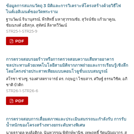
ข้อมูลการสแกนวัตถุ 3 มิติและการวิเคราะห์โครงสร้างด้วยวิธีไฟ
ไนต์เอลิเมนต์ของวัดพระราม
ฐานวัฒน์ จินานุสรณ์, พีรสิทธิ์ มหาสุวรรณชัย, สุวัจน์ชัย แก้วมาคูณ,
ชัยณรงค์ อธิสกุล, สุทัศน์ ลีลาทวีวัฒน์
STR25-1-STR25-9
PDF
การตรวจสอบรอยร้าวหรือการตรวจสอบความเสียหายอาคาร
ชลประทานด้วยเทคโนโลยีสามมิติจากภาพถ่ายและการเรียนรู้เชิงลึก
โดยโครงข่ายประสาทเทียมแบบคอนโวลูชั่นแบบสมบูรณ์
สโรชา ช่วงชู, รองศาสตราจารย์ ดร. กฤษฎา ไชยสาร, ศวิษฐ์ ธรรมวิชิต, อภิ
ชาติ บัวติก
STR26-1-STR26-6
PDF
การตรวจสอบการเสื่อมสภาพและประเมินสมรรถนะกำลังรับ การรับ
น้ำหนักของโครงสร้างทางยกระดับทางพิเศษ
นายธราดล หงส์อติกุล, นันทวรรณ พิทักษ์พานิช, เทพฤทธิ์ รัตนปัญญากร, ส