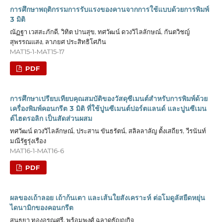
การศึกษาพฤติกรรมการรับแรงของคานจากการใช้แบบด้วยการพิมพ์
3 มิติ
ณัฏฐา เวสสะภักดี, วิทิต ปานสุข, ทศวัฒน์ ดวงวิไลลักษณ์, กันตวิชญ์
สุพรรณแสง, ลาภยศ ประสิทธิโศภิน
MAT15-1-MAT15-17
PDF
การศึกษาเปรียบเทียบคุณสมบัติของวัสดุซีเมนต์สำหรับการพิมพ์ด้วย
เครื่องพิมพ์คอนกรีต 3 มิติ ที่ใช้ปูนซีเมนต์ปอร์ตแลนด์ และปูนซีเมน
ต์ไฮดรอลิก เป็นสัดส่วนผสม
ทศวัฒน์ ดวงวิไลลักษณ์, ประสาน ขันธรัตน์, สลิลลาลัญ ตั้งเสถียร, วีรนันท์
มณีรัฐรุ่งเรือง
MAT16-1-MAT16-6
PDF
ผลของเถ้าลอย เถ้าก้นเตา และเส้นใยสังเคราะห์ ต่อโมดูลัสยืดหยุ่น
ไดนามิกของคอนกรีต
สนธยา ทองอรุณศรี, พร้อมพงศ์ ฉลาดธัญญกิจ