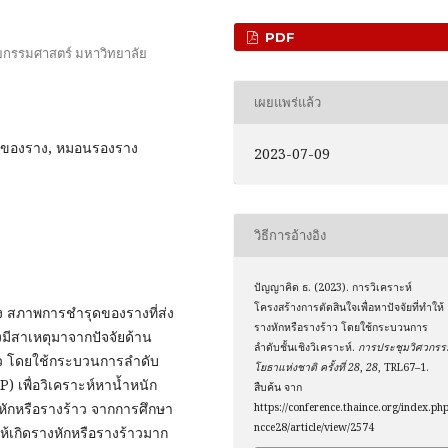
PDF
กรรมศาสตร์ มหาวิทยาลัย
เผยแพร่แล้ว
ยุของราง, หมอนรองราง
2023-07-09
วิธีการอ้างอิง
ปัญญาคิด ธ. (2023). การวิเคราะห์
โครงสร้างการตัดสินใจเพื่อหาปัจจัยที่ทำให้
าง สภาพการชำรุดของรางที่ส่ง
รางหักหรือรางร้าว โดยใช้กระบวนการ
่งมีสาเหตุมาจากปัจจัยด้าน
ลำดับชั้นเชิงวิเคราะห์.
การประชุมวิศวกรร
ว โดยใช้กระบวนการลำดับ
โยธาแห่งชาติ ครั้งที่ 28
,
28
, TRL67–1.
) เพื่อวิเคราะห์หาน้ำหนัก
สืบค้น จาก
หักหรือรางร้าว จากการศึกษา
https://conference.thaince.org/index.php
ncce28/article/view/2574
ให้เกิดรางหักหรือรางร้าวมาก