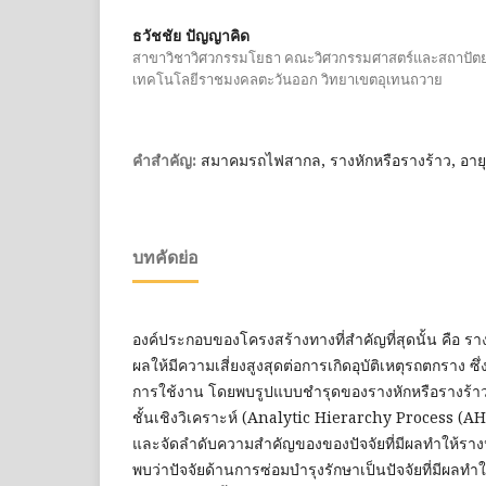
ธวัชชัย ปัญญาคิด
สาขาวิชาวิศวกรรมโยธา คณะวิศวกรรมศาสตร์และสถาปัตย
เทคโนโลยีราชมงคลตะวันออก วิทยาเขตอุเทนถวาย
สมาคมรถไฟสากล, รางหักหรือรางร้าว, อา
คำสำคัญ:
บทคัดย่อ
องค์ประกอบของโครงสร้างทางที่สำคัญที่สุดนั้น คือ ร
ผลให้มีความเสี่ยงสูงสุดต่อการเกิดอุบัติเหตุรถตกราง ซึ
การใช้งาน โดยพบรูปแบบชำรุดของรางหักหรือรางร้า
ชั้นเชิงวิเคราะห์ (Analytic Hierarchy Process (AHP
และจัดลำดับความสำคัญของของปัจจัยที่มีผลทำให้ราง
พบว่าปัจจัยด้านการซ่อมบำรุงรักษาเป็นปัจจัยที่มีผลทำ