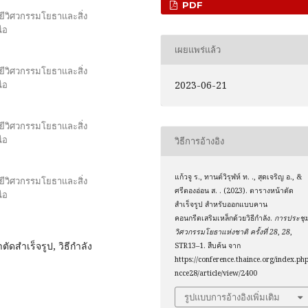
PDF
ีวิศวกรรมโยธาและสิ่ง
ือ
เผยแพร่แล้ว
ีวิศวกรรมโยธาและสิ่ง
2023-06-21
ือ
ีวิศวกรรมโยธาและสิ่ง
ือ
วิธีการอ้างอิง
แก้วจู ร., ทานต์วิรุฬห์ ท. ., สุดเจริญ อ., &
ีวิศวกรรมโยธาและสิ่ง
ศรีตองอ่อน ส. . (2023). ตารางหน้าตัด
ือ
สำเร็จรูป สำหรับออกแบบคาน
คอนกรีตเสริมเหล็กด้วยวิธีกำลัง.
การประชุ
วิศวกรรมโยธาแห่งชาติ ครั้งที่ 28
,
28
,
ดสำเร็จรูป, วิธีกำลัง
STR13–1. สืบค้น จาก
https://conference.thaince.org/index.php
ncce28/article/view/2400
รูปแบบการอ้างอิงเพิ่มเติม