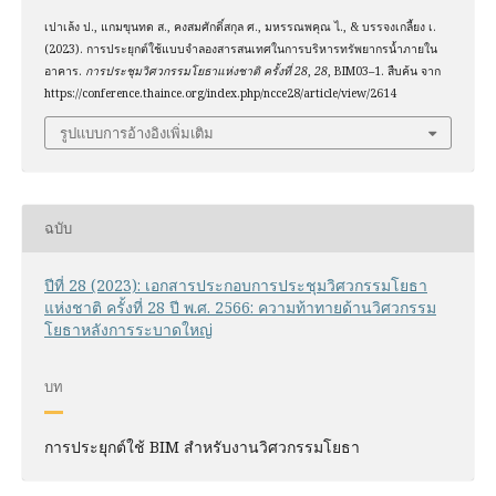
เปาเล้ง ป., แกมขุนทด ส., คงสมศักดิ์สกุล ศ., มหรรณพคุณ ไ., & บรรจงเกลี้ยง เ.
(2023). การประยุกต์ใช้แบบจำลองสารสนเทศในการบริหารทรัพยากรน้ำภายใน
อาคาร.
การประชุมวิศวกรรมโยธาแห่งชาติ ครั้งที่ 28
,
28
, BIM03–1. สืบค้น จาก
https://conference.thaince.org/index.php/ncce28/article/view/2614
รูปแบบการอ้างอิงเพิ่มเติม
ฉบับ
ปีที่ 28 (2023): เอกสารประกอบการประชุมวิศวกรรมโยธา
แห่งชาติ ครั้งที่ 28 ปี พ.ศ. 2566: ความท้าทายด้านวิศวกรรม
โยธาหลังการระบาดใหญ่
บท
การประยุกต์ใช้ BIM สำหรับงานวิศวกรรมโยธา