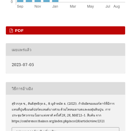
PDF
เผยแพร่แล้ว
2023-07-05
วิธีการอ้างอิง
สุจิวรกุล ช., สันติสุทธิกุล ธ., & มูฮำหมัด ธ. (2023). กำลังอัดของมอร์ตาร์ที่มีการ
แทนที่ปูนซีเมนต์ปอร์ตแลนด์บางส่วน ด้วยโคลนเผาบดและผงฝุ่นหินปูน.
การ
ประชุมวิศวกรรมโยธาแห่งชาติ ครั้งที่ 28
,
28
, MAT21–1. สืบค้น จาก
https://conference.thaince.org/index.php/ncce28/article/view/2321