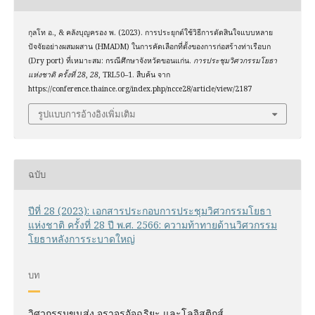
กุลโท อ., & คลังบุญครอง พ. (2023). การประยุกต์ใช้วิธีการตัดสินใจแบบหลาย
ปัจจัยอย่างผสมผสาน (HMADM) ในการคัดเลือกที่ตั้งของการก่อสร้างท่าเรือบก
(Dry port) ที่เหมาะสม: กรณีศึกษาจังหวัดขอนแก่น.
การประชุมวิศวกรรมโยธา
แห่งชาติ ครั้งที่ 28
,
28
, TRL50–1. สืบค้น จาก
https://conference.thaince.org/index.php/ncce28/article/view/2187
รูปแบบการอ้างอิงเพิ่มเติม
ฉบับ
ปีที่ 28 (2023): เอกสารประกอบการประชุมวิศวกรรมโยธา
แห่งชาติ ครั้งที่ 28 ปี พ.ศ. 2566: ความท้าทายด้านวิศวกรรม
โยธาหลังการระบาดใหญ่
บท
วิศวกรรมขนส่ง จราจรอัจฉริยะ และโลจิสติกส์