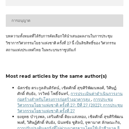
การอนุญาต
บทความทั้งหมดที่ได้รับการคัดเลือกให้นำเสนอผลงานในการประชุม
วิชาการวิศวกรรมโยธาแห่งชาติ ครั้งที่ 27 นี้ เป็นลิขสิทธิ์ของ
วิศวกรรม
สถานแห่งประเทศไทย ในพระบรมราชูปถัมภ์
Most read articles by the same author(s)
ฉัตรชัย ตระกูลสันติรัตน์, เชิดศักดิ์ สุขศิริพัฒนพงศ์, วิศิษฏ์
ศักดิ์ ทับยัง, วรวิทย์ โพธิ์จันทร์,
การประเมินค่าดำเนินการงาน
ก่อสร้างสำหรับโครงการก่อสร้างอาคารสูง
,
การประชุม
วิศวกรรมโยธาแห่งชาติ ครั้งที่ 27: ปีที่ 27 (2022): การประชุม
วิศวกรรมโยธาแห่งชาติ ครั้งที่ 27
ยงยุทธ บำรุงพล, เสริมศักดิ์ ติยะแสงทอง, เชิดศักดิ์ สุขศิริพัฒน
พงศ์, วิศิษฏ์ศักดิ์ ทับยัง, นันทชัย ชูศิลป์, จุฑามาศ ลักษณะกิจ,
การปรับปรุงดินลูกรังที่ไม่ผ่านมาตรฐานโดยใช้เถ้าชีวมวล จี