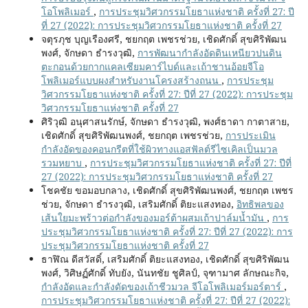
โอโพลิเมอร์
,
การประชุมวิศวกรรมโยธาแห่งชาติ ครั้งที่ 27: ปี
ที่ 27 (2022): การประชุมวิศวกรรมโยธาแห่งชาติ ครั้งที่ 27
จตุรภุช บุญเรืองศรี, ชยกฤต เพชรช่วย, เชิดศักดิ์ สุขศิริพัฒน
พงศ์, จักษดา ธำรงวุฒิ,
การพัฒนากำลังอัดดินเหนียวปนดิน
ตะกอนด้วยกากแคลเซียมคาร์ไบด์และเถ้าชานอ้อยจีโอ
โพลิเมอร์แบบผงสำหรับงานโครงสร้างถนน
,
การประชุม
วิศวกรรมโยธาแห่งชาติ ครั้งที่ 27: ปีที่ 27 (2022): การประชุม
วิศวกรรมโยธาแห่งชาติ ครั้งที่ 27
ศิริวุฒิ อนุศาสนรักษ์, จักษดา ธำรงวุฒิ, พงศ์ธาดา กาตาสาย,
เชิดศักดิ์ สุขศิริพัฒนพงศ์, ชยกฤต เพชรช่วย,
การประเมิน
กำลังอัดของคอนกรีตที่ใช้ผิวทางแอสฟัลต์รีไซเคิลเป็นมวล
รวมหยาบ
,
การประชุมวิศวกรรมโยธาแห่งชาติ ครั้งที่ 27: ปีที่
27 (2022): การประชุมวิศวกรรมโยธาแห่งชาติ ครั้งที่ 27
โชคชัย ขอมอบกลาง, เชิดศักดิ์ สุขศิริพัฒนพงศ์, ชยกฤต เพชร
ช่วย, จักษดา ธำรงวุฒิ, เสริมศักดิ์ ติยะแสงทอง,
อิทธิพลของ
เส้นใยมะพร้าวต่อกำลังของมอร์ต้าผสมเถ้าปาล์มน้ำมัน
,
การ
ประชุมวิศวกรรมโยธาแห่งชาติ ครั้งที่ 27: ปีที่ 27 (2022): การ
ประชุมวิศวกรรมโยธาแห่งชาติ ครั้งที่ 27
ธาฬิณ ดีสวัสดิ์, เสริมศักดิ์ ติยะแสงทอง, เชิดศักดิ์ สุขศิริพัฒน
พงศ์, วิศิษฏ์ศักดิ์ ทับยัง, นันทชัย ชูศิลป์, จุฑามาศ ลักษณะกิจ,
กำลังอัดและกำลังดัดของเถ้าชีวมวล จีโอโพลิเมอร์มอร์ตาร์
,
การประชุมวิศวกรรมโยธาแห่งชาติ ครั้งที่ 27: ปีที่ 27 (2022):