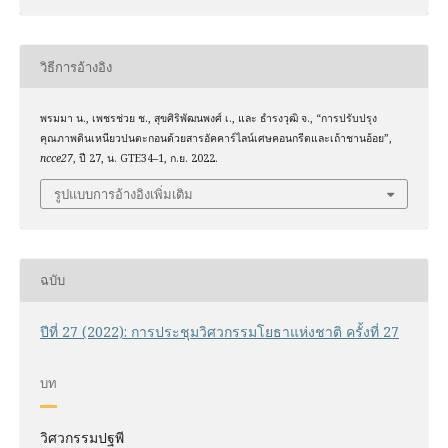
วิธีการอ้างอิง
พรมมา น., เพชรช่วย ช., สุขศิริพัฒนพงศ์ เ., และ ธำรงวุฒิ จ., “การปรับปรุง
คุณภาพดินเหนียวปนตะกอนด้วยสารอัคคาร์ไลน์เศษคอนกรีตและเถ้าชานอ้อย”,
ncce27
, ปี 27, น. GTE34–1, ก.ย. 2022.
รูปแบบการอ้างอิงเพิ่มเติม
ฉบับ
ปีที่ 27 (2022): การประชุมวิศวกรรมโยธาแห่งชาติ ครั้งที่ 27
บท
วิศวกรรมปฐพี