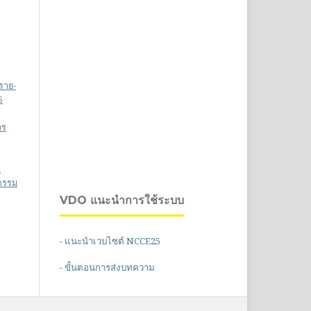
ราย-
5
าร
น
วกรรม
VDO แนะนำการใช้ระบบ
-
แนะนำเวบไซต์ NCCE25
-
ขั้นตอนการส่งบทความ