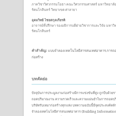
ภาควิชาวิศวกรรมโยธา คณะวิศวกรรมศาสตร์ มหาวิทยาล
รัตนโกสินทร์ วิทยาเขต ศาลายา
อุดมวิทย์ ไชยสกุลเกียรติ
อาจารย์ที่ปรึกษา รองอธิการบดีฝ่ายวิชาการและวิจัย มหา
รัตนโกสินทร์
คำสำคัญ:
แบบจำลองเทคโนโลยีสารสนเทศอาคาร,การถอ
ก่อสร้าง
บทคัดย่อ
ปัจจุบันการประมูลงานก่อสร้างมีการแข่งขันที่สูง ถูกบีบด
ถอดปริมาณงาน ความรวดเร็วและความแม่นยำในการถอดปริม
บริษัทรับเหมาก่อสร้างทุกแห่ง บทความฉบับนี้มีจุดประสงค์หล
จำลองเทคโนโลยีสารสนเทศอาคาร (Building Information