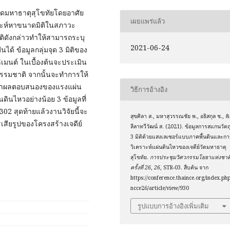
วัดมหาธาตุสุโขทัยโดยอาศัย
เผยแพร่แล้ว
ราะห์หาขนาดมิติในสภาวะ
ิติดังกล่าวทำให้สามารถระบุ
2021-06-24
ด้ ข้อมูลกลุ่มจุด 3 มิติของ
มนต์ ในเบื้องต้นจะประเมิน
รรมชาติ จากนั้นจะทำการให้
ึกษาผลตอบสนองของแรงแผ่น
วิธีการอ้างอิง
ดินไหวอย่างน้อย 3 ข้อมูลที่
2 สุดท้ายแล้วงานวิจัยนี้จะ
สุขศิลา ส., มหาสุวรรณชัย พ., อธิสกุล ช., &
ียรูปของโครงสร้างเจดีย์
ลีลาทวีวัฒน์ ส. (2021). ข้อมูลการสแกนวัตถ
3 มิติด้วยแสงเลเซอร์แบบภาคพื้นดินและกา
วิเคราะห์แผ่นดินไหวของเจดีย์วัดมหาธาตุ
สุโขทัย.
การประชุมวิศวกรรมโยธาแห่งชาต
ครั้งที่ 26
,
26
, STR-03. สืบค้น จาก
https://conference.thaince.org/index.php
ncce26/article/view/930
รูปแบบการอ้างอิงเพิ่มเติม