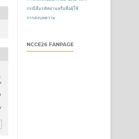
กรณีลืมรหัสผ่านหรือชื่อผุ้ใช้
การส่งบทความ
NCCE26 FANPAGE
ุ
ร
ิ
/