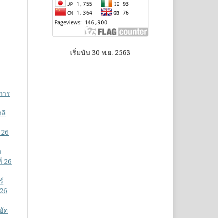
เริ่มนับ 30 พ.ย. 2563
บการ
ลิ
 26
ย
่ 26
ร์
 26
อัด