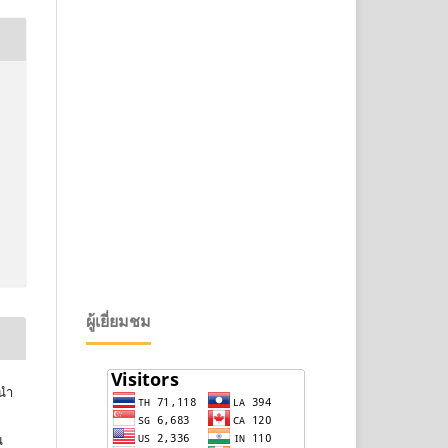
ผู้เยี่ยมชม
้นำ
น