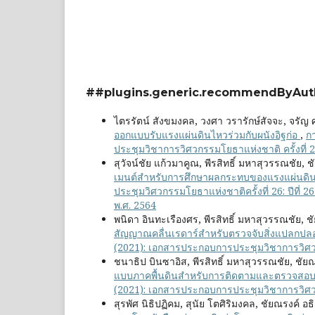
##plugins.generic.recommendByAut
ไตรรัตน์ สังขมงคล, วงศา วรารักษ์สัจจะ, จรัญ ศร
ออกแบบรับแรงแผ่นดินไหวร่วมกับผนังอิฐก่อ
,
ก
ประชุมวิชาการวิศวกรรมโยธาแห่งชาติ ครั้งที่ 
สุวัจน์ชัย แก้วมาคูณ, พีรสิทธิ์ มหาสุวรรณชัย, ช
เมนต์สำหรับการศึกษาผลกระทบของแรงแผ่นดินไห
ประชุมวิศวกรรมโยธาแห่งชาติครั้งที่ 26: ปีที่
พ.ศ. 2564
พนิดา อินทะเรืองศร, พีรสิทธิ์ มหาสุวรรณชัย, ชั
สัญญาณคลื่นเรดาร์สำหรับตรวจจับสิ่งแปลกปล
(2021): เอกสารประกอบการประชุมวิชาการวิศวกร
ชนาธิป บินซาอิส, พีรสิทธิ์ มหาสุวรรณชัย, ชัยณร
แบบภาคพื้นดินสำหรับการติดตามและตรวจส
(2021): เอกสารประกอบการประชุมวิชาการวิศวกร
สุรพัศ นิธิปฏิคม, สุนัย โตศิริมงคล, ชัยณรงค์ อธิ