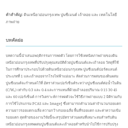
คำสำคัญ:
ดินเหนียวอ่อนกรุงเทพ ปูนซีเมนต์ เถ้าลอย และ เทคโนโลยี
ภาพถ่าย
บทคัดย่อ
บทความนี้นำเสนอพฤติกรรมการหดตัว โดยการใช้เทคนิคภาพถ่ายของดิน
เหนียวอ่อนกรุงเทพที่ปรับปรุงคุณสมบัติด้วยปูนซีเมนต์และเถ้าลอย วัสดุที่ใช้
ในการศึกษาประกอบไปด้วยดินเหนียวอ่อนกรุงเทพ ปูนซีเมนต์ปอร์ตแลนด์
ประเภทที่ 1 และเถ้าลอยจากโรงไฟฟ้าแม่เมาะ สัดส่วนการผสมของดินผสม
ปูนซีเมนต์จะกำหนดไว้ที่ อัตราส่วนเปอร์เซ็นต์ระหว่างปูนซีเมนต์ต่อน้ำในดิน
(C/W
) เท่ากับ 0.3 และ 0.4 และการแทนที่ด้วยเถ้าลอยปริมาณ 0 15 30 45
c
และ 60 เปอร์เซ็นต์ การวิเคราะห์การหดตัวจะใช้วิธีภาพถ่ายแบบ 2 มิติรวมกับ
การใช้โปรแกรม PCAS และ ImageJ ซึ่งสามารถคำนวณค่าจำนวนรอยแตก
ความยาวรอยแตกเฉลี่ย ความกว้างรอยเฉลี่ย พื้นที่รอยแตก และค่าความเข้ม
รอยแตก สุดท้ายของงานวิจัยนี้จะสรุปอัตราส่วนผสมที่เหมาะสมสำหรับดิน
เหนียวอ่อนกรุงเทพผสมปูนซีเมนต์และเถ้าลอยสำหรับนำไปใช้การปรับปรุง