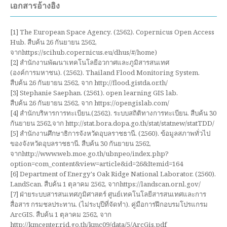
เอกสารอ้างอิง
[1] The European Space Agency. (2562). Copernicus Open Access
Hub. สืบค้น 26 กันยายน 2562,
จากhttps://scihub.copernicus.eu/dhus/#/home)
[2] สำนักงานพัฒนาเทคโนโลยีอวกาศและภูมิสารสนเทศ
(องค์การมหาชน). (2562). Thailand Flood Monitoring System.
สืบค้น 26 กันยายน 2562, จาก http://flood.gistda.or.th/
[3] Stephanie Saephan. (2561). open learning GIS lab.
สืบค้น 26 กันยายน 2562, จาก https://opengislab.com/
[4] สำนักบริหารการทะเบียน.(2562). ระบบสถิติทางการทะเบียน. สืบค้น 30
กันยายน 2562,จาก http://stat.bora.dopa.go.th/stat/statnew/statTDD/
[5] สำนักงานศึกษาธิการจังหวัดอุบลราชธานี. (2560). ข้อมูลสภาพทั่วไป
ของจังหวัดอุบลราชธานี. สืบค้น 30 กันยายน 2562,
จากhttp://www.web.moe.go.th/ubnpeo/index.php?
option=com_content&view=article&id=26&Itemid=164
[6] Department of Energy's Oak Ridge National Laborator. (2560).
LandScan. สืบค้น 1 ตุลาคม 2562, จากhttps://landscan.ornl.gov/
[7] ฝ่ายระบบสารสนเทศภูมิศาสตร์ ศูนย์เทคโนโลยีสารสนเทศและการ
สื่อสาร กรมชลประทาน. (ไม่ระบุปีที่จัดทำ). คู่มือการฝึกอบรมโปรแกรม
ArcGIS. สืบค้น 1 ตุลาคม 2562, จาก
http://kmcenter.rid.go.th/kmc09/data/5/ArcGis.pdf