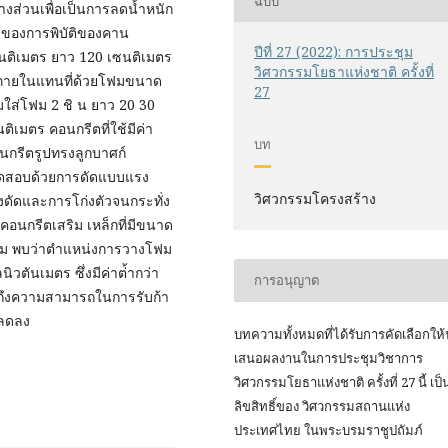
ฉบับ
างส่วนเพื่อเป็นการลดน้ำหนัก
ของการพิบัติของคาน
ปีที่ 27 (2022): การประชุม
นติเมตร ยาว 120 เซนติเมตร
วิศวกรรมโยธาแห่งชาติ ครั้งที่
น ภายในแทนที่ด้วยโฟมขนาด
27
ุ่มใส่โฟม 2 ชิ น ยาว 20 30
ิเมตร คอนกรีตที่ใช้มีค่า
บท
กรีตรูปทรงลูกบาศก์
รทดสอบด้วยการดัดแบบแรง
วิศวกรรมโครงสร้าง
งดัดและการโก่งตัวจนกระทั่ง
นคอนกรีตเสริม เหล็กที่มีขนาด
ยโฟม พบว่าตำแหน่งการวางโฟม
วตันเมตร ซึ่งมีค่าต่้ากว่า
การอนุญาต
ห็นถึงความสามารถในการรับก้า
่ลดลง
บทความทั้งหมดที่ได้รับการคัดเลือกให
เสนอผลงานในการประชุมวิชาการ
วิศวกรรมโยธาแห่งชาติ ครั้งที่ 27 นี้ เป็
ลิขสิทธิ์ของ
วิศวกรรมสถานแห่ง
ประเทศไทย ในพระบรมราชูปถัมภ์