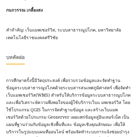
กนกวรรณ เกลี้ยงสง
เว็บแมพเซอร์วิส, ระบบสาธารณูปโภค, มหาวิทยาลัย
คำสำคัญ:
เทคโนโลยีราชมงคลศรีวิชัย
บทคัดย่อ
การศึกษาครั้งนี้มีวัตถุประสงค์ เพื่อรวบรวมข้อมูลและจัดทำฐาน
ข้อมูลระบบสาธารณูปโภคด้วยระบบสารสนเทศภูมิศาสตร์ เพื่อจัดทำ
เว็บแมพเซอร์วิส(WMS) สำหรับให้บริการข้อมูลระบบสาธารณูปโภค
และเพื่อวิเคราะห์ความพึงพอใจของผู้ใช้บริการเว็บแ มพเซอร์วิส โดย
ใช้โปรแกรม QGIS ในการจัดทำฐานข้อมูล และสร้างเว็บแมพ
เซอร์วิสด้วยโปรแกรม Geoserver เผยแพร่ข้อมูลสู่อินเทอร์เน็ต เป็น
แผนที่ฐานร่วมกับข้อมูลเชิงพื้นที่และ ข้อมูลเชิงคุณลักษณะ เพื่อให้
บริการในรูปแบบแผนที่ออนไลน์ พร้อมจัดทำระบบการแจ้งซ่อมบำรุง