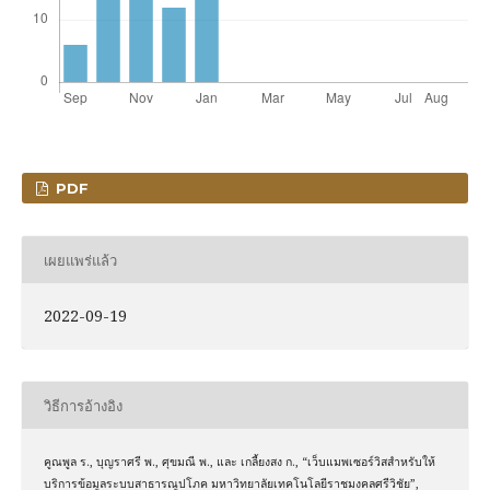
PDF
เผยแพร่แล้ว
2022-09-19
วิธีการอ้างอิง
คูณพูล ร., บุญราศรี พ., ศุขมณี พ., และ เกลี้ยงสง ก., “เว็บแมพเซอร์วิสสำหรับให้
บริการข้อมูลระบบสาธารณูปโภค มหาวิทยาลัยเทคโนโลยีราชมงคลศรีวิชัย”,