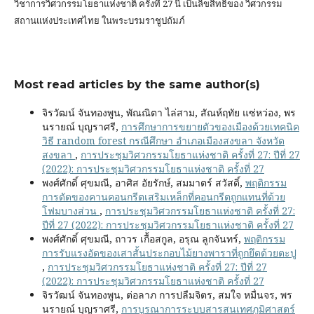
วิชาการวิศวกรรมโยธาแห่งชาติ ครั้งที่ 27 นี้ เป็นลิขสิทธิ์ของ
วิศวกรรม
สถานแห่งประเทศไทย ในพระบรมราชูปถัมภ์
Most read articles by the same author(s)
จิรวัฒน์ จันทองพูน, พัณณิตา ไล่สาม, สัณห์ฤทัย แซ่หว่อง, พร
นรายณ์ บุญราศรี,
การศึกษาการขยายตัวของเมืองด้วยเทคนิค
วิธี random forest กรณีศึกษา อำเภอเมืองสงขลา จังหวัด
สงขลา
,
การประชุมวิศวกรรมโยธาแห่งชาติ ครั้งที่ 27: ปีที่ 27
(2022): การประชุมวิศวกรรมโยธาแห่งชาติ ครั้งที่ 27
พงศ์ศักดิ์ ศุขมณี, อาศิส อัยรักษ์, สมมาตร์ สวัสดิ์,
พฤติกรรม
การดัดของคานคอนกรีตเสริมเหล็กที่คอนกรีตถูกแทนที่ด้วย
โฟมบางส่วน
,
การประชุมวิศวกรรมโยธาแห่งชาติ ครั้งที่ 27:
ปีที่ 27 (2022): การประชุมวิศวกรรมโยธาแห่งชาติ ครั้งที่ 27
พงศ์ศักดิ์ ศุขมณี, ถาวร เกื้อสกูล, อรุณ ลูกจันทร์,
พฤติกรรม
การรับแรงอัดของเสาสั้นประกอบไม้ยางพาราที่ถูกยึดด้วยตะปู
,
การประชุมวิศวกรรมโยธาแห่งชาติ ครั้งที่ 27: ปีที่ 27
(2022): การประชุมวิศวกรรมโยธาแห่งชาติ ครั้งที่ 27
จิรวัฒน์ จันทองพูน, ต่อลาภ การปลืมจิตร, สมใจ หมื่นจร, พร
นรายณ์ บุญราศรี,
การบูรณาการระบบสารสนเทศภูมิศาสตร์