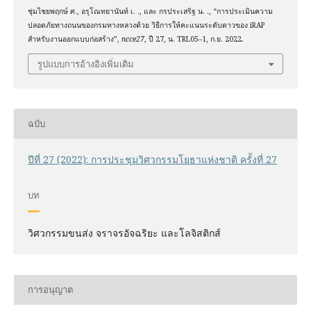
ชุ่มไชยพฤกษ์ ศ., อรุโณทยานันท์ เ. ., และ กรประเสริฐ น. ., “การประเมินความ
ปลอดภัยทางถนนของกรมทางหลวงด้วย วิธีการให้คะแนนระดับดาวของ iRAP
สำหรับงานออกแบบก่อสร้าง”,
ncce27
, ปี 27, น. TRL05–1, ก.ย. 2022.
รูปแบบการอ้างอิงเพิ่มเติม
ฉบับ
ปีที่ 27 (2022): การประชุมวิศวกรรมโยธาแห่งชาติ ครั้งที่ 27
บท
วิศวกรรมขนส่ง จราจรอัจฉริยะ และโลจิสติกส์
การอนุญาต