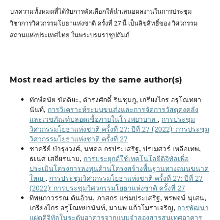
บทความทั้งหมดที่ได้รับการคัดเลือกให้นำเสนอผลงานในการประชุม
วิชาการวิศวกรรมโยธาแห่งชาติ ครั้งที่ 27 นี้ เป็นลิขสิทธิ์ของ
วิศวกรรม
สถานแห่งประเทศไทย ในพระบรมราชูปถัมภ์
Most read articles by the same author(s)
ทักษ์ดนัย ขัตติยะ, ดำรงศักดิ์ รินชุมภู, เกรียงไกร อรุโณทยา
นันท์,
การวิเคราะห์ระบบขนส่งและการจัดการวัสดุคงคลัง
และเวชภัณฑ์ปลอดเชื้อภายในโรงพยาบาล
,
การประชุม
วิศวกรรมโยธาแห่งชาติ ครั้งที่ 27: ปีที่ 27 (2022): การประชุม
วิศวกรรมโยธาแห่งชาติ ครั้งที่ 27
ชาครีย์ บำรุงวงศ์, นพดล กรประเสริฐ, ปรเมศวร์ เหลือเทพ,
ธเนศ เสถียรนาม,
การประยุกต์ใช้เทคโนโลยีดิจิทัลเพื่อ
ประเมินโครงการลงทุนด้านโครงสร้างพื้นฐานทางถนนขนาด
ใหญ
,
การประชุมวิศวกรรมโยธาแห่งชาติ ครั้งที่ 27: ปีที่ 27
(2022): การประชุมวิศวกรรมโยธาแห่งชาติ ครั้งที่ 27
ทิพยภาวรรณ ตันอ้วน, ภาสกร แช่มประเสริฐ, พรพจน์ นุเสน,
เกรียงไกร อรุโณทยานันท์, มานพ แก้วโมราเจริญ,
การพัฒนา
แฝดดิจิทัลในระดับอาคารจากแบบจำลองสารสนเทศอาคาร