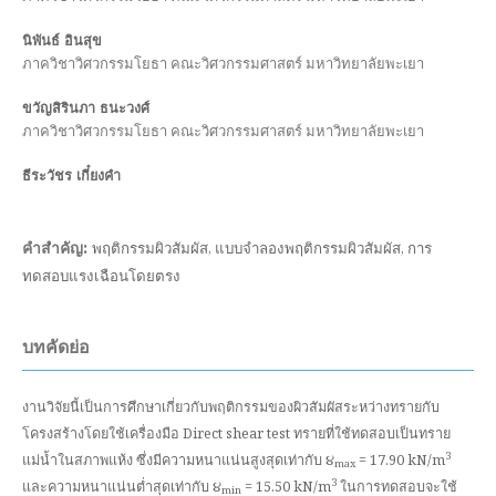
นิพันธ์ อินสุข
ภาควิชาวิศวกรรมโยธา คณะวิศวกรรมศาสตร์ มหาวิทยาลัยพะเยา
ขวัญสิรินภา ธนะวงศ์
ภาควิชาวิศวกรรมโยธา คณะวิศวกรรมศาสตร์ มหาวิทยาลัยพะเยา
ธีระวัชร เกี๋ยงคำ
คำสำคัญ:
พฤติกรรมผิวสัมผัส, แบบจำลองพฤติกรรมผิวสัมผัส, การ
ทดสอบแรงเฉือนโดยตรง
บทคัดย่อ
งานวิจัยนี้เป็นการศึกษาเกี่ยวกับพฤติกรรมของผิวสัมผัสระหว่างทรายกับ
โครงสร้างโดยใช้เครื่องมือ Direct shear test ทรายที่ใช้ทดสอบเป็นทราย
3
แม่น้ำในสภาพแห้ง ซึ่งมีความหนาแน่นสูงสุดเท่ากับ ૪
= 17.90 kN/m
max
3
และความหนาแน่นต่ำสุดเท่ากับ ૪
= 15.50 kN/m
ในการทดสอบจะใช้
min