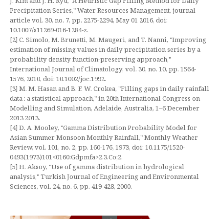
J. Kim and J. H. Ryu, "A Heuristic Gap Filling Method for Daily
Precipitation Series," Water Resources Management, journal
article vol. 30, no. 7, pp. 2275-2294, May 01 2016, doi:
10.1007/s11269-016-1284-z.
[2] C. Simolo, M. Brunetti, M. Maugeri, and T. Nanni, "Improving
estimation of missing values in daily precipitation series by a
probability density function-preserving approach,"
International Journal of Climatology, vol. 30, no. 10, pp. 1564-
1576, 2010, doi: 10.1002/joc.1992.
[3] M. M. Hasan and B. F. W. Crokea, "Filling gaps in daily rainfall
data : a statistical approach," in 20th International Congress on
Modelling and Simulation, Adelaide, Australia, 1–6 December
2013 2013.
[4] D. A. Mooley, "Gamma Distribution Probability Model for
Asian Summer Monsoon Monthly Rainfall," Monthly Weather
Review, vol. 101, no. 2, pp. 160-176, 1973, doi: 10.1175/1520-
0493(1973)101<0160:Gdpmfa>2.3.Co;2.
[5] H. Aksoy, "Use of gamma distribution in hydrological
analysis," Turkish Journal of Engineering and Environmental
Sciences, vol. 24, no. 6, pp. 419-428, 2000.