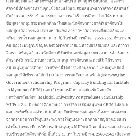
เรียนดีเยี่ยมและมีศักยภาพสูงให้เข้าศึกษาในหลักสูตร จึงเป็นที่มาของการ
ศึกษานี้ที่ต้องการทราบจุดแข็งของนโยบายสนับสนุนทุนการศึกษาที่สัมพันธ์
กับจำนวนการรับเข้าและระยะเวลาการสำเร็จการศึกษา โดยได้รวบรวม
ข้อมูลจากกลุ่มตัวอย่างนักศึกษาไทยและนักศึกษาต่างชาติที่เข้าศึกษาใน
หลักสูตรวิศวกรรมศาสตรมหาบัณฑิต สาขาวิชาวิศวกรรมสิ่งแวดล้อมและ
ทรัพยากรน้ำ (หลักสูตรนานาชาติ) ในช่วงปีการศึกษา 2553-2561 จำนวน 76
คน ของระบบฐานข้อมูลของบัณฑิตวิทยาลัย มหาวิทยาลัยมหิดล และทำการ
วิเคราะห์ข้อมูลจำนวนนักศึกษาที่รับเข้าและข้อมูลระยะเวลาการสำเร็จการ
ศึกษาทั้งในกรณีได้รับการสนับสนุนทุนการศึกษาและกรณีไม่ได้รับการ
สนับสนุนทุนการศึกษา การศึกษานี้ได้อ้างอิงข้อมูลจาก 2 แหล่งทุนหลักที่
หลักสูตรได้เข้าร่วม ได้แก่ (1) โครงการทุนรัฐบาลนอร์เวย์ (Norwaygian
Government Scholarship Program : Capacity Building for Institute
in Myanmar, CBIM) และ (2) ทุนการศึกษาของบัณฑิตวิทยาลัย
มหาวิทยาลัยมหิดล (Mahidol University Postgraduate Scholarship,
MUPostGrad) ผลการศึกษาพบว่า การให้การสนับสนุนทุน CBIM ไม่ส่งผล
ต่อการเพิ่มขึ้นของจำนวนนักศึกษารับเข้าของหลักสูตร เนื่องจากแหล่งทุน
จำกัดจำนวนการให้ทุนและระบุการให้ทุนเฉพาะนักศึกษาสัญชาติเมียนมา
เท่านั้น ในขณะที่การให้การสนับสนุนทุน MUPostGrad นั้น ส่งผลต่อจำนวน
รับเข้าของนักศึกษาที่เพิ่มขึ้นถึง 2.46 เท่า ในช่วงปี พ.ศ. 2560-2562 เนื่องจาก