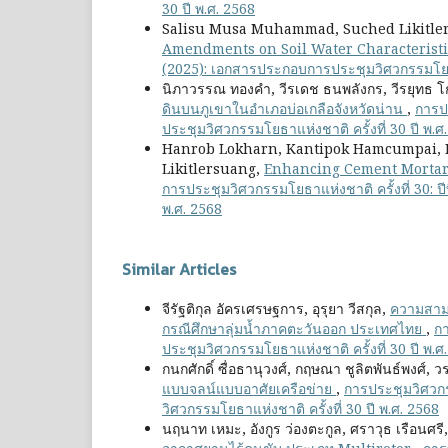
30 ปี พ.ศ. 2568
Salisu Musa Muhammad, Suched Likitle
Amendments on Soil Water Characteristic
(2025): เอกสารประกอบการประชุมวิศวกรรมโยธาแห
นิภาวรรณ ทองคำ, วีรเดช ธนพลังกร, วีรยุทธ โ
ดินบนภูเขาในอำเภอบ่อเกลือจังหวัดน่าน
,
การปร
ประชุมวิศวกรรมโยธาแห่งชาติ ครั้งที่ 30 ปี พ.ศ
Hanrob Lokharn, Kantipok Hamcumpai, P
Likitlersuang,
Enhancing Cement Mortar
การประชุมวิศวกรรมโยธาแห่งชาติ ครั้งที่ 30: ป
พ.ศ. 2568
Similar Articles
จีรัฐติกุล อัครเศรษฐการ, อุรุยา วีสกุล,
ความสาม
กรณีศึกษาลุ่มน้ำภาคตะวันออก ประเทศไทย
,
กา
ประชุมวิศวกรรมโยธาแห่งชาติ ครั้งที่ 30 ปี พ.ศ
กนกศักดิ์ ซื่อธานุวงศ์, กฤษณา ชูลิตพันธ์พงศ์, 
แบบจลน์แบบอาศัยเครือข่าย
,
การประชุมวิศวกร
วิศวกรรมโยธาแห่งชาติ ครั้งที่ 30 ปี พ.ศ. 2568
นฤนาท เหมะ, อังกูร ว่องตะกูล, ศราวุธ เรือนศรี