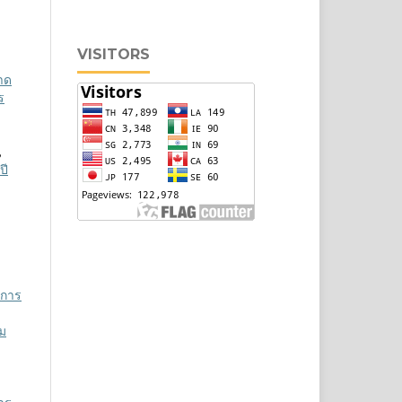
VISITORS
าด
ร
,
ปี
บการ
ยม