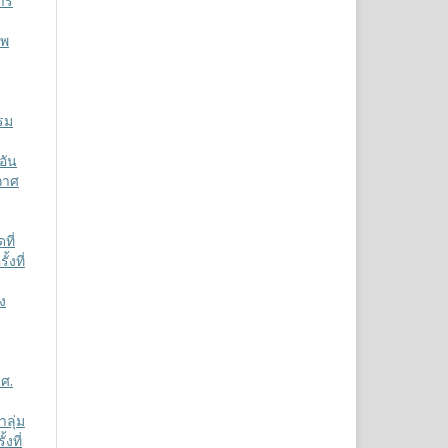
การ
าพ
รม
อัน
กาศ
ที่
งที่
ง
.ศ.
ลุ่ม
งที่