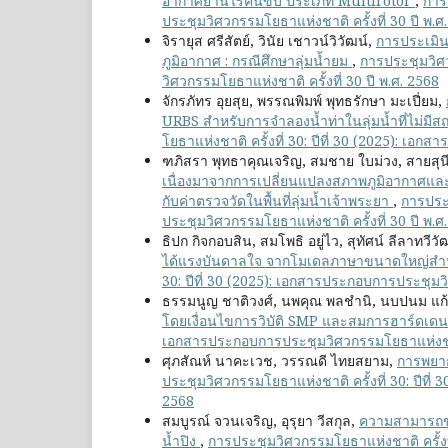
อากาศยานไร้คนขับ ประเภท Multirotor
,
การ
ประชุมวิศวกรรมโยธาแห่งชาติ ครั้งที่ 30 ปี พ.ศ
จิรายุส ศรีสัตย์, วินัย เชาวน์วิวัฒน์,
การประเมิน
ภูมิอากาศ : กรณีศึกษาลุ่มน้ำยม
,
การประชุมวิศว
วิศวกรรมโยธาแห่งชาติ ครั้งที่ 30 ปี พ.ศ. 2568
จักรภัทร อุยสุย, พรรณพิมพ์ พุทธรักษา มะเปี่ยม,
URBS สำหรับการจำลองน้ำท่าในลุ่มน้ำที่ไม่มีส
โยธาแห่งชาติ ครั้งที่ 30: ปีที่ 30 (2025): เอ
ฑภิสรา พุทธาคุณเจริญ, สมชาย ใบม่วง, สายสุนี
เนื่องมาจากการเปลี่ยนแปลงสภาพภูมิอากาศแ
กับค่าตรวจวัดในพื้นที่ลุ่มน้ำเจ้าพระยา
,
การประช
ประชุมวิศวกรรมโยธาแห่งชาติ ครั้งที่ 30 ปี พ.ศ
ธิปก กิจกอบสิน, สมโพธิ อยู่ไว, สุทัศน์ ลีลาทวี
ได้แรงบันดาลใจ จากโมเดลภาษาขนาดใหญ่สำห
30: ปีที่ 30 (2025): เอกสารประกอบการประชุมวิ
ธรรมนูญ ชาติวงศ์, นพคุณ พลชำนิ, นบปนม แ
โดยเงื่อนไขการวิบัติ SMP และสมการฮาร์ดเดน
เอกสารประกอบการประชุมวิศวกรรมโยธาแห่งชาติ 
ศุภสัณห์ นาคะเวช, วรรณดี ไทยสยาม,
การพยาก
ประชุมวิศวกรรมโยธาแห่งชาติ ครั้งที่ 30: ปีที่
2568
สมบูรณ์ จวนเจริญ, อุรุยา วีสกุล,
ความสามารถขอ
น้ำปิง
,
การประชุมวิศวกรรมโยธาแห่งชาติ ครั้งที