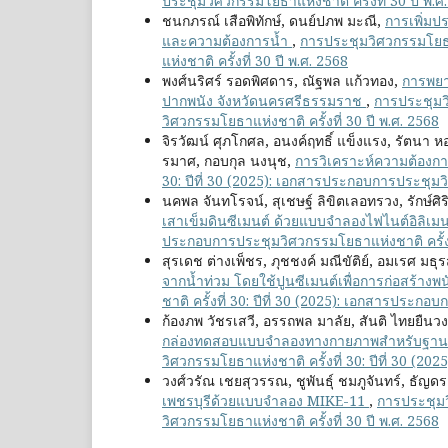
ประชุมวิศวกรรมโยธาแห่งชาติ ครั้งที่ 30 ปี พ.ศ
ชนกภรณ์ เสือพิทักษ์, ดนย์ปภพ มะณี,
การเพิ่มป
และความต้องการน้ำ
,
การประชุมวิศวกรรมโยธาแ
แห่งชาติ ครั้งที่ 30 ปี พ.ศ. 2568
พงศ์นริศร์ รอดพิศดาร, ณัฐพล แก้วทอง,
การพยาก
ปากพนัง จังหวัดนครศรีธรรมราช
,
การประชุมวิ
วิศวกรรมโยธาแห่งชาติ ครั้งที่ 30 ปี พ.ศ. 2568
จิรวัฒน์ ศุภโกศล, อนงค์ฤทธิ์ แข็งแรง, รัตนา 
รมาศ, กอบกุล นงนุช,
การวิเคราะห์ความต้องการ
30: ปีที่ 30 (2025): เอกสารประกอบการประชุมวิ
นคพล จันทโรจน์, สุเชษฐ์ ลิขิตเลอทรวง, รักษ์ศิริ
เสาเข็มดินซีเมนต์ ด้วยแบบจำลองไฟไนต์อิลิเม
ประกอบการประชุมวิศวกรรมโยธาแห่งชาติ ครั้งที
สุรเดช ต่างเพ็ชร, ภุชชงค์ มณีขัติย์, อมเรศ ม
จากน้ำท่วม โดยใช้ปูนซีเมนต์เพื่อการก่อสร้างพนั
ชาติ ครั้งที่ 30: ปีที่ 30 (2025): เอกสารประกอ
ก้องภพ วัชรเสวี, อรรถพล มาลัย, สันติ ไทยยืนวงษ
กล่องทดสอบแบบจำลองทางกายภาพสำหรับฐานราก
วิศวกรรมโยธาแห่งชาติ ครั้งที่ 30: ปีที่ 30 (2
วงศ์วรัณ เชยสุวรรณ, ชูพันธุ์ ชมภูจันทร์, ธัญ
เพชรบุรีด้วยแบบจำลอง MIKE-11
,
การประชุมว
วิศวกรรมโยธาแห่งชาติ ครั้งที่ 30 ปี พ.ศ. 2568