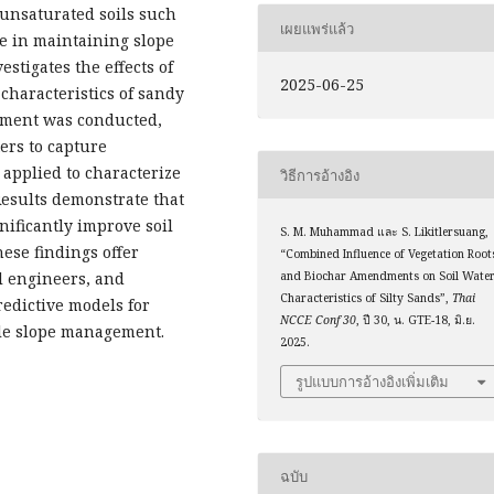
f unsaturated soils such
เผยแพร่แล้ว
ole in maintaining slope
estigates the effects of
2025-06-25
 characteristics of sandy
iment was conducted,
ers to capture
applied to characterize
วิธีการอ้างอิง
 Results demonstrate that
nificantly improve soil
S. M. Muhammad และ S. Likitlersuang,
hese findings offer
“Combined Influence of Vegetation Root
l engineers, and
and Biochar Amendments on Soil Wate
Characteristics of Silty Sands”,
Thai
edictive models for
NCCE Conf 30
, ปี 30, น. GTE-18, มิ.ย.
ble slope management.
2025.
รูปแบบการอ้างอิงเพิ่มเติม
ฉบับ