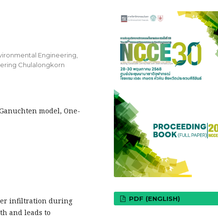
vironmental Engineering,
eering Chulalongkorn
n Ganuchten model, One-
PDF (ENGLISH)
er infiltration during
th and leads to