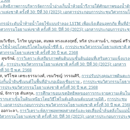
. 2568
ระสิทธิภาพการบริหารจัดการน้ำอ่างเก็บน้ำห้วยน้ำรีภายใต้ศักยภาพของน้ำต้
ห่งชาติ ครั้งที่ 30: ปีที่ 30 (2025): เอกสารประกอบการประชุมวิศวกรรม
รณ์ระดับน้ำท้ายน้ำโดยใช้แบบจำลอง LSTM เพื่อแจ้งเตือนอุทกภัย พื้นที่อ
ศวกรรมโยธาแห่งชาติ ครั้งที่ 30: ปีที่ 30 (2025): เอกสารประกอบการประช
หอมวิเชียร, โกวิท บุญรอด, สมพล ทรงแสงฤทธิ์, หริส ประสานฉ่ำ, กฤษณ์ ศรีว
ใช้น้ำอุปโภคบริโภคในลุ่มน้ำชีที่ 4
,
การประชุมวิศวกรรมโยธาแห่งชาติ ครั้
ศวกรรมโยธาแห่งชาติ ครั้งที่ 30 ปี พ.ศ. 2568
 สุขรักษ์,
การวิเคราะห์เสถียรภาพคันดินบนชั้นดินอ่อนที่เสริมความแข็งแรง
นต์
,
การประชุมวิศวกรรมโยธาแห่งชาติ ครั้งที่ 30: ปีที่ 30 (2025): เอกสาร
่ 30 ปี พ.ศ. 2568
ธุรส, ทวีโชค เตชะธรรมวงศ์, เขมวิชญ์ วรรณศิริ,
การปรับปรุงคุณภาพดินตะ
งกั้นน้ำดินซีเมนต์ในพื้นที่อำเภอเมืองเชียงราย
,
การประชุมวิศวกรรมโยธาแ
บการประชุมวิศวกรรมโยธาแห่งชาติ ครั้งที่ 30 ปี พ.ศ. 2568
์, จักราวุธ ตันสกุล,
การศึกษาขอบเขตอิทธิพลของการกระจายความเค้นใน
เสาเข็มในดินเหนียวโดยวิธีไฟไนต์เอลิเมนต์แบบสามมิติ
,
การประชุม
025): เอกสารประกอบการประชุมวิศวกรรมโยธาแห่งชาติ ครั้งที่ 30 ปี พ.ศ. 256
ดร ออกวะลา,
การวิเคราะห์สภาพอุทกพลศาสตร์และจุดเสี่ยงน้ำล้นตลิ่งในแม่น
ิศวกรรมโยธาแห่งชาติ ครั้งที่ 30: ปีที่ 30 (2025): เอกสารประกอบการประช