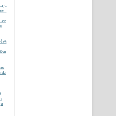
นทุน
โยธา
ำเภอ
ุม
งที่
ด้วย
กอน
ห่ง
8
้ำ
ุม