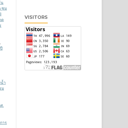
่น
ะชุม
8
VISITORS
าด
ร
,
ปี
น้ำ
รรม
.ศ.
บการ