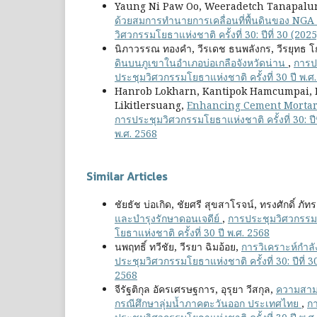
Yaung Ni Paw Oo, Weeradetch Tanapalun
ด้วยสมการทำนายการเคลื่อนที่พื้นดินของ NGA W
วิศวกรรมโยธาแห่งชาติ ครั้งที่ 30: ปีที่ 30 (2
นิภาวรรณ ทองคำ, วีรเดช ธนพลังกร, วีรยุทธ โ
ดินบนภูเขาในอำเภอบ่อเกลือจังหวัดน่าน
,
การปร
ประชุมวิศวกรรมโยธาแห่งชาติ ครั้งที่ 30 ปี พ.ศ
Hanrob Lokharn, Kantipok Hamcumpai, P
Likitlersuang,
Enhancing Cement Mortar
การประชุมวิศวกรรมโยธาแห่งชาติ ครั้งที่ 30: ป
พ.ศ. 2568
Similar Articles
ชัยธัช บ่อเกิด, ชัยศรี สุขสาโรจน์, ทรงศักดิ์ ภัท
และบำรุงรักษาดอนเจดีย์
,
การประชุมวิศวกรรมโย
โยธาแห่งชาติ ครั้งที่ 30 ปี พ.ศ. 2568
นพฤทธิ์ ทวีชัย, วีรยา ฉิมอ้อย,
การวิเคราะห์กำลั
ประชุมวิศวกรรมโยธาแห่งชาติ ครั้งที่ 30: ปีที่
2568
จีรัฐติกุล อัครเศรษฐการ, อุรุยา วีสกุล,
ความสาม
กรณีศึกษาลุ่มน้ำภาคตะวันออก ประเทศไทย
,
กา