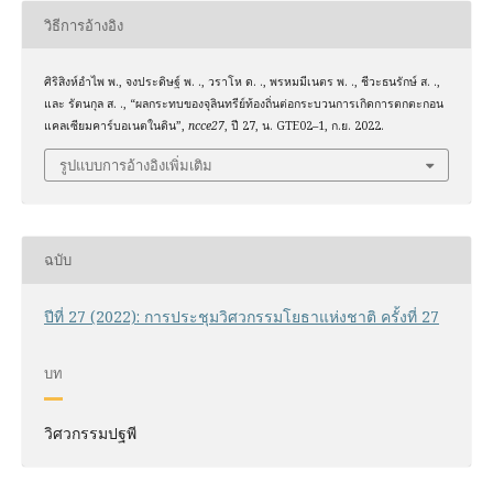
วิธีการอ้างอิง
ศิริสิงห์อำไพ พ., จงประดิษฐ์ พ. ., วราโห ด. ., พรหมมีเนตร พ. ., ชีวะธนรักษ์ ส. .,
และ รัตนกุล ส. ., “ผลกระทบของจุลินทรีย์ท้องถิ่นต่อกระบวนการเกิดการตกตะกอน
แคลเซียมคาร์บอเนตในดิน”,
ncce27
, ปี 27, น. GTE02–1, ก.ย. 2022.
รูปแบบการอ้างอิงเพิ่มเติม
ฉบับ
ปีที่ 27 (2022): การประชุมวิศวกรรมโยธาแห่งชาติ ครั้งที่ 27
บท
วิศวกรรมปฐพี