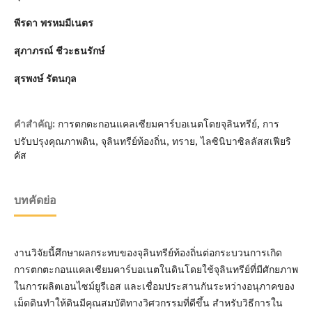
พีรดา พรหมมีเนตร
สุภาภรณ์ ชีวะธนรักษ์
สุรพงษ์ รัตนกุล
การตกตะกอนแคลเซียมคาร์บอเนตโดยจุลินทรีย์, การ
คำสำคัญ:
ปรับปรุงคุณภาพดิน, จุลินทรีย์ท้องถิ่น, ทราย, ไลซินิบาซิลลัสสเฟียริ
คัส
บทคัดย่อ
งานวิจัยนี้ศึกษาผลกระทบของจุลินทรีย์ท้องถิ่นต่อกระบวนการเกิด
การตกตะกอนแคลเซียมคาร์บอเนตในดินโดยใช้จุลินทรีย์ที่มีศักยภาพ
ในการผลิตเอนไซม์ยูรีเอส และเชื่อมประสานกันระหว่างอนุภาคของ
เม็ดดินทำให้ดินมีคุณสมบัติทางวิศวกรรมที่ดีขึ้น สำหรับวิธีการใน