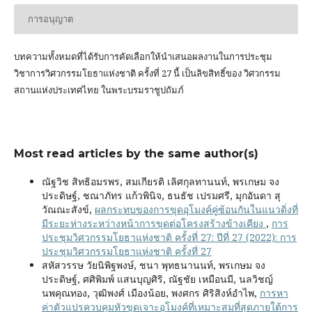
การอนุญาต
บทความทั้งหมดที่ได้รับการคัดเลือกให้นำเสนอผลงานในการประชุม
วิชาการวิศวกรรมโยธาแห่งชาติ ครั้งที่ 27 นี้ เป็นลิขสิทธิ์ของ
วิศวกรรม
สถานแห่งประเทศไทย ในพระบรมราชูปถัมภ์
Most read articles by the same author(s)
ณัฐวิช สิทธิอมรพร, สมเกียรติ เลิศกุลทานนท์, พรเกษม จง
ประดิษฐ์, ชณาภัทร แก้วพินิจ, ธนธัช เปรมศรี, มุกอันดา สุ
วัณณะสังข์,
ผลกระทบของการขุดอุโมงค์คู่ซ้อนกันในแนวดิ่งที่
มีระยะห่างระหว่างหน้าการขุดต่อโครงสร้างข้างเคียง
,
การ
ประชุมวิศวกรรมโยธาแห่งชาติ ครั้งที่ 27: ปีที่ 27 (2022): การ
ประชุมวิศวกรรมโยธาแห่งชาติ ครั้งที่ 27
สหัสวรรษ วัยนิพิฐพงษ์, ชนา พุทธนานนท์, พรเกษม จง
ประดิษฐ์, ศศิพิมพ์ แสนบุญศิริ, ณัฐชัย เหมือนมี, นลวิชญ์
นพคุณทอง, วุฒิพงศ์ เมืองน้อย, พงศกร ศิริสิงห์อำไพ,
การหา
ค่าตัวแปรควบคุมหัวขุดเจาะอุโมงค์ที่เหมาะสมที่สุดภายใต้การ