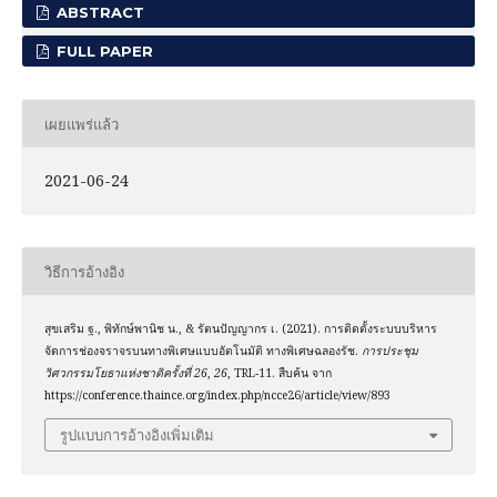
ABSTRACT
FULL PAPER
เผยแพร่แล้ว
2021-06-24
วิธีการอ้างอิง
สุขเสริม ฐ., พิทักษ์พานิช น., & รัตนปัญญากร เ. (2021). การติดตั้งระบบบริหาร
จัดการช่องจราจรบนทางพิเศษแบบอัตโนมัติ ทางพิเศษฉลองรัช.
การประชุม
วิศวกรรมโยธาแห่งชาติครั้งที่ 26
,
26
, TRL-11. สืบค้น จาก
https://conference.thaince.org/index.php/ncce26/article/view/893
รูปแบบการอ้างอิงเพิ่มเติม