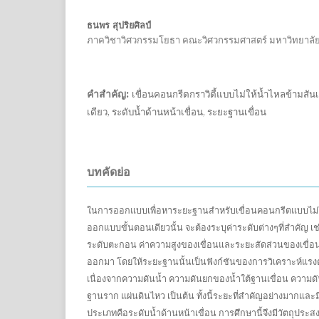
ธนพร สุปริยศิลป์
ภาควิชาวิศวกรรมโยธา คณะวิศวกรรมศาสตร์ มหาวิทยาลัย
คำสำคัญ:
เขื่อนคอนกรีตกราวิตี้แบบไม่ให้น้ำไหลข้ามสั
เดียว, ระดับน้ำด้านหน้าเขื่อน, ระยะฐานเขื่อน
บทคัดย่อ
ในการออกแบบเพื่อหาระยะฐานสำหรับเขื่อนคอนกรีตแบบไม่ให้
ออกแบบขั้นตอนเดียวนั้น จะต้องระบุค่าระดับต่างๆที่สำคัญ เช่
ระดับตะกอน ค่าความสูงของเขื่อนและระยะสัดส่วนของเขื่
ออกมา โดยให้ระยะฐานนั้นเป็นฟังก์ชันของการวิเคราะห์แรงต่าง
เนื่องจากความดันน้ำ ความดันยกของน้ำใต้ฐานเขื่อน ความด
ฐานราก แผ่นดินไหว เป็นต้น ทั้งนี้ระยะที่สำคัญอย่างมากและ
ประเภทคือระดับน้ำด้านหน้าเขื่อน การศึกษานี้จึงมีวัตถุประสง