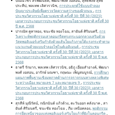
ปัณณวัชร์ สิริพัฒน์ธิติ, พัฒนาพงศ์ งอสอน, สุทธิพงษ์ สุทธิ
ประทีป, พลเทพ เลิศวรวนิช,
การประยุกต์ใช้แบบจำลอง
ปัญญาประดิษย์เพื่อตรวจวัดความสว่างของผิวถนน
,
การ
ประชุมวิศวกรรมโยธาแห่งชาติ ครั้งที่ 30: ปีที่ 30 (2025):
เอกสารประกอบการประชุมวิศวกรรมโยธาแห่งชาติ ครั้งที่ 30
ปี พ.ศ. 2568
ปารณัท คูหาทอง, ชนะชัย ทองโฉม, สายันต์ ศิริมนตรี,
การ
วิเคราะห์พฤติกรรมเสาคอนกรีตทรงกระบอกกลวงเสริมด้วย
วัสดุพอลิเมอร์เสริมกำลังด้วยเส้นใยแก้วภายใต้เเรงกระทำตาม
เเนวเเกนด้วยแบบจำลองไฟไนต์เอลิเมนต์
,
การประชุม
วิศวกรรมโยธาแห่งชาติ ครั้งที่ 30: ปีที่ 30 (2025): เอกสาร
ประกอบการประชุมวิศวกรรมโยธาแห่งชาติ ครั้งที่ 30 ปี พ.ศ.
2568
ธาตรี รักมาก, พลเทพ เลิศวรวนิช, อธิภู เอี่ยมสำอางค์, พัฒนา
พงศ์ งอสอน, อารักษ์ มณฑา, กฤษณะ เพ็ญสมบูรณ์,
การศึกษา
แผนภาพพื้นฐานเชิงมหภาคด้านการจราจรบนทางหลวงพิเศษ
ระหว่างเมือง หมายเลข 7 และหมายเลข 9
,
การประชุม
วิศวกรรมโยธาแห่งชาติ ครั้งที่ 30: ปีที่ 30 (2025): เอกสาร
ประกอบการประชุมวิศวกรรมโยธาแห่งชาติ ครั้งที่ 30 ปี พ.ศ.
2568
สุรสีห์ มุณีรัตน์, กณิกนันต์ แก้วด้วง, ตะวันออก คลังนาค , สา
ยันต์ ศิริมนตรี, ชนะชัย ทองโฉม , ภีม เหนือคลอง,
พฤติกรรม
การยึดเหนี่ยวของแท่งพอลิเมอร์เสริมใยแก้วที่ฝังในคอนกรีต
,