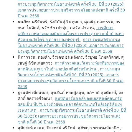
การประชุมวิศวกรรมโยธาแห่งชาติ ครั้งที่ 30: ปีที่ 30 (2025):
เอกสารประกอบการประชุมวิศวกรรมโยธาแห่งชาติ ครั้งที่ 30
ปี พ.ศ. 2568
ธนภัทร ศรีจันทร์, รังสิมันตุ์ รินตุมมา, ศุภณัฐ ณะธรรม, กร
กนก ในจิตต์, ธวัชชัย เปาทุ้ย, ภควัต ลำจวน,
การศึกษา
เสถียรภาพลาดคลองดินของโครงการประตูระบายน้ำบ้านท่า
หัวลบ ต.วังไคร้ อ.ท่ายาง จ.เพชรบุรี
,
การประชุมวิศวกรรม
โยธาแห่งชาติ ครั้งที่ 30: ปีที่ 30 (2025): เอกสารประกอบการ
ประชุมวิศวกรรมโยธาแห่งชาติ ครั้งที่ 30 ปี พ.ศ. 2568
นิภาวรรณ ทองคำ, วีรเดช ธนพลังกร, วีรยุทธ โกมลวิลาศ, สุ
เชษฐ์ ลิขิตเลอสรวง,
การสำรวจและวิเคราะห์เสถียรภาพของ
ลาดดินบนภูเขาในอำเภอบ่อเกลือจังหวัดน่าน
,
การประชุม
วิศวกรรมโยธาแห่งชาติ ครั้งที่ 30: ปีที่ 30 (2025): เอกสาร
ประกอบการประชุมวิศวกรรมโยธาแห่งชาติ ครั้งที่ 30 ปี พ.ศ.
2568
ฐานทัพ เทียนทอง, สุขสันติ์ หอพบิูลสุข, อภิชาติ สุดดีพงษ์, คง
ศักดิ์ อัครวงศ์วัฒนา,
สมบัติมาร์แชลล์ของแอสฟัลต์คอนกรีต
ผสมเย็น ที่ปรับปรุงด้วยขยะพลาสติกประเภทโพลิเอทธิลีนเท
เรฟทาเลต
,
การประชุมวิศวกรรมโยธาแห่งชาติ ครั้งที่ 30: ปีที่
30 (2025): เอกสารประกอบการประชุมวิศวกรรมโยธาแห่ง
ชาติ ครั้งที่ 30 ปี พ.ศ. 2568
สุมัยยะห์ สะแม, ปิยะพงษ์ ศรีรัตน์, สุภัชญา ชวนพงษ์พานิช,