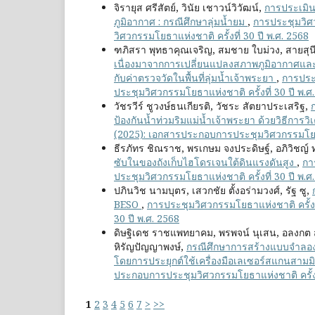
จิรายุส ศรีสัตย์, วินัย เชาวน์วิวัฒน์,
การประเมิน
ภูมิอากาศ : กรณีศึกษาลุ่มน้ำยม
,
การประชุมวิศว
วิศวกรรมโยธาแห่งชาติ ครั้งที่ 30 ปี พ.ศ. 2568
ฑภิสรา พุทธาคุณเจริญ, สมชาย ใบม่วง, สายสุนี
เนื่องมาจากการเปลี่ยนแปลงสภาพภูมิอากาศแ
กับค่าตรวจวัดในพื้นที่ลุ่มน้ำเจ้าพระยา
,
การประช
ประชุมวิศวกรรมโยธาแห่งชาติ ครั้งที่ 30 ปี พ.ศ
วัชรวีร์ ชูวงษ์ธนเกียรติ, วัชระ สัตยาประเสริฐ,
ป้องกันน้ำท่วมริมแม่น้ำเจ้าพระยา ด้วยวิธีการวิ
(2025): เอกสารประกอบการประชุมวิศวกรรมโยธาแห
ธีรภัทร ชิณราช, พรเกษม จงประดิษฐ์, อภิวิชญ์
ซับในของถังเก็บไฮโดรเจนใต้ดินแรงดันสูง
,
กา
ประชุมวิศวกรรมโยธาแห่งชาติ ครั้งที่ 30 ปี พ.ศ
ปภินวิช นามบุตร, เสวกชัย ตั้งอร่ามวงศ์, รัฐ ซู,
BESO
,
การประชุมวิศวกรรมโยธาแห่งชาติ ครั้งที
30 ปี พ.ศ. 2568
ดิษฐิเดช ราชแพทยาคม, พรพจน์ นุเสน, อลงกต สุ
หิรัญปัญญาพงษ์,
กรณีศึกษาการสร้างแบบจำลอ
โดยการประยุกต์ใช้เครื่องมือเลเซอร์สแกนสามมิ
ประกอบการประชุมวิศวกรรมโยธาแห่งชาติ ครั้งที
1
2
3
4
5
6
7
>
>>