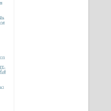
าพ
อัน
กาศ
บการ
BFE-
งที่
นนา