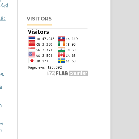
งที่
ล้ง
VISITORS
.ศ.
ด
า
าพ
า