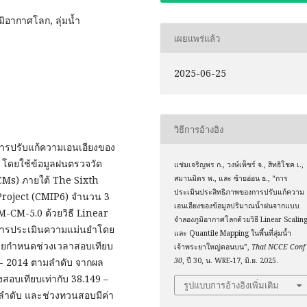
ิอากาศโลก, ลุ่มน้ำ
เผยแพร่แล้ว
2025-06-25
วิธีการอ้างอิง
งการปรับแก้ความเอนเอียงของ
 โดยใช้ข้อมูลฝนตรวจวัด
แช่มเจริญพร ก., วงษ์เพ็ชร์ จ., สิทธิโชค เ.,
Ms) ภายใต้ The Sixth
สมานมิตร พ., และ ซ้ายอ่อน ธ., “การ
ประเมินประสิทธิภาพของการปรับแก้ความ
roject (CMIP6) จำนวน 3
เอนเอียงของข้อมูลปริมาณน้ำฝนจากแบบ
CM-5.0 ด้วยวิธี Linear
จำลองภูมิอากาศโลกด้วยวิธี Linear Scalin
ำการประเมินความแม่นยำโดย
และ Quantile Mapping ในพื้นที่ลุ่มน้ำ
ดยกำหนดช่วงเวลาสอบเทียบ
เจ้าพระยาใหญ่ตอนบน”,
Thai NCCE Conf
5 - 2014 ตามลำดับ จากผล
30
, ปี 30, น. WRE-17, มิ.ย. 2025.
งสอบเทียบเท่ากับ 38.149 –
รูปแบบการอ้างอิงเพิ่มเติม
มลำดับ และช่วงทวนสอบมีค่า