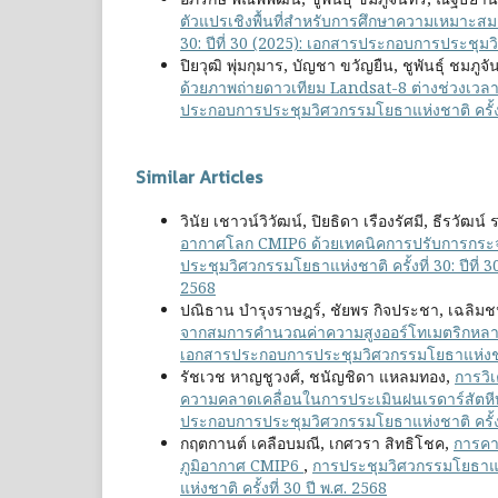
ตัวแปรเชิงพื้นที่สำหรับการศึกษาความเหมา
30: ปีที่ 30 (2025): เอกสารประกอบการประชุมวิ
ปิยวุฒิ พุ่มกุมาร, บัญชา ขวัญยืน, ชูพันธุ์ ชมภ
ด้วยภาพถ่ายดาวเทียม Landsat-8 ต่างช่วงเวล
ประกอบการประชุมวิศวกรรมโยธาแห่งชาติ ครั้งที
Similar Articles
วินัย เชาวน์วิวัฒน์, ปิยธิดา เรืองรัศมี, ธีรวัฒน
อากาศโลก CMIP6 ด้วยเทคนิคการปรับการกระจาย
ประชุมวิศวกรรมโยธาแห่งชาติ ครั้งที่ 30: ปีที่
2568
ปณิธาน บำรุงราษฎร์, ชัยพร กิจประชา, เฉลิมช
จากสมการคำนวณค่าความสูงออร์โทเมตริกหล
เอกสารประกอบการประชุมวิศวกรรมโยธาแห่งชาติ 
รัชเวช หาญชูวงศ์, ชนัญชิดา แหลมทอง,
การวิ
ความคลาดเคลื่อนในการประเมินฝนเรดาร์สัตห
ประกอบการประชุมวิศวกรรมโยธาแห่งชาติ ครั้งที
กฤตกานต์ เคลือบมณี, เกศวรา สิทธิโชค,
การคา
ภูมิอากาศ CMIP6
,
การประชุมวิศวกรรมโยธาแห่ง
แห่งชาติ ครั้งที่ 30 ปี พ.ศ. 2568