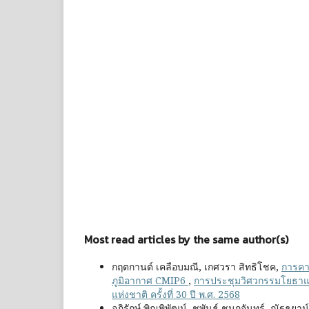
Most read articles by the same author(s)
กฤตกานต์ เคลือบมณี, เกศวรา สิทธิโชค,
การคา
ภูมิอากาศ CMIP6
,
การประชุมวิศวกรรมโยธาแห่ง
แห่งชาติ ครั้งที่ 30 ปี พ.ศ. 2568
อภิรักษ์ พิณพิพัฒน์, ชูพันธุ์ ชมภูจันทร์, ณัฐธ