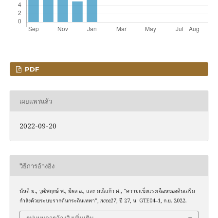
PDF
เผยแพร่แล้ว
2022-09-20
วิธีการอ้างอิง
นันติ ม., วุฒิพฤกษ์ พ., มีผล อ., และ มณีแก้ว ศ., “ความแข็งแรงเฉือนของดินเสริม
กำลังด้วยระบบรากต้นกระถินเทพา”,
ncce27
, ปี 27, น. GTE04–1, ก.ย. 2022.
รูปแบบการอ้างอิงเพิ่มเติม