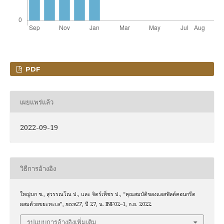
PDF
เผยแพร่แล้ว
2022-09-19
วิธีการอ้างอิง
ใหญ่บก ช., สุวรรณโณ ป., และ จิตร์เพ็ชร ป., “คุณสมบัติของแอสฟัลต์คอนกรีต
ผสมด้วยขยะทะเล”,
ncce27
, ปี 27, น. INF02–1, ก.ย. 2022.
รูปแบบการอ้างอิงเพิ่มเติม