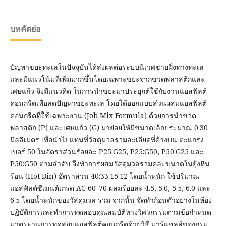
บทคัดย่อ
ปัญหาขยะทะเลในปัจจุบันได้ส่งผลต่อระบบนิเวศชายฝั่งทางทะเล
และมีแนวโน้มที่เพิ่มมากขึ้นโดยเฉพาะขยะจากขวดพลาสติกและ
เศษแก้ว จึงมีแนวคิด ในการนำขยะมาประยุกต์ใช้กับงานแอสฟัลต์
คอนกรีตเพื่อลดปัญหาขยะทะเล โดยได้ออกแบบส่วนผสมแอสฟัลต์
คอนกรีตที่ใช้เฉพาะงาน (Job Mix Formula) ด้วยการนำขวด
พลาสติก (P) และเศษแก้ว (G) มาย่อยให้มีขนาดเล็กประมาณ 0.30
มิลลิเมตร เพื่อนำไปแทนที่วัสดุมวลรวมละเอียดที่ค้างบน ตะแกรง
เบอร์ 50 ในอัตราส่วนร้อยละ P25:G25, P25:G50, P50:G25 และ
P50:G50 ตามลำดับ จึงทำการผสมวัสดุมวลรวมคละขนาดในยุ้งหิน
ร้อน (Hot Bin) อัตราส่วน 40:33:15:12 โดยน้ำหนัก ใช้ปริมาณ
แอสฟัลต์ซีเมนต์เกรด AC 60-70 ผสมร้อยละ 4.5, 5.0, 5.5, 6.0 และ
6.5 โดยน้ำหนักของวัสดุมวล รวม จากนั้น จัดทำก้อนตัวอย่างในห้อง
ปฏิบัติการและทำการทดสอบคุณสมบัติทางวิศวกรรมตามข้อกำหนด
มาตรฐานการทดสอบแอสฟัลต์คอนกรีตด้วยวิธี มาร์แชลล์ของกรม