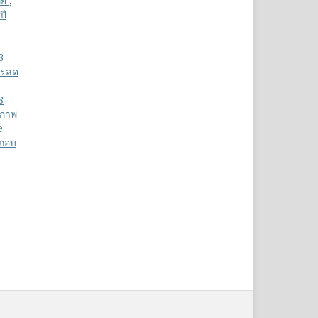
ทย
,
ปี
8
ารลด
8
ิภาพ
e
ะกอบ