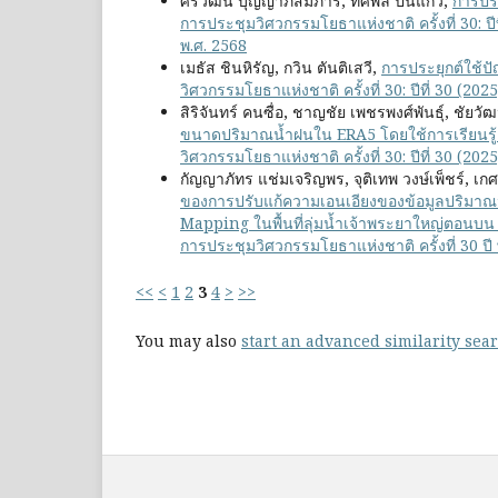
ศิริวัฒน์ บุญญาภิสมภาร, ทศพล ปิ่นแก้ว,
การปร
การประชุมวิศวกรรมโยธาแห่งชาติ ครั้งที่ 30: ป
พ.ศ. 2568
เมธัส ชินหิรัญ, กวิน ตันติเสวี,
การประยุกต์ใช้ป
วิศวกรรมโยธาแห่งชาติ ครั้งที่ 30: ปีที่ 30 (2
สิริจันทร์ คนซื่อ, ชาญชัย เพชรพงศ์พันธุ์, ชัยวั
ขนาดปริมาณน้ำฝนใน ERA5 โดยใช้การเรียนรู้เช
วิศวกรรมโยธาแห่งชาติ ครั้งที่ 30: ปีที่ 30 (2
กัญญาภัทร แช่มเจริญพร, จุติเทพ วงษ์เพ็ชร์, เก
ของการปรับแก้ความเอนเอียงของข้อมูลปริมาณ
Mapping ในพื้นที่ลุ่มน้ำเจ้าพระยาใหญ่ตอนบ
การประชุมวิศวกรรมโยธาแห่งชาติ ครั้งที่ 30 ปี
<<
<
1
2
3
4
>
>>
You may also
start an advanced similarity sea