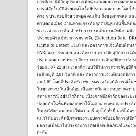
การศึกษานี้มีวัตถุประสงค์เพื่อนำเสนอผลการทดสอบแน
การณ์อัตโนมัติด้วยเทคโนโลยีประมวลผลภาพ โดยใช้ก
ต่าง ๆ ประกอบด้วย รถหยุด คนเดิน สิ่งของตกหล่น และ
ด่านดอนเมือง 2 บนทางยกระดับอุตราภิมุขเป็นพื้นที่ท
ช่วงเวลากลางคืน สำหรับการประเมินประสิทธิภาพพิ
ประกอบด้วย อัตราการตรวจจับ (Detection Rate: DR)
(Time to Detect: TTD) และอัตราการแจ้งเตือนผิดพล
FAR) ผลการทดสอบแนวคิดระบบตรวจจับอุบัติการณ์อัต
ประมวลผลภาพ พบว่า อัตราการตรวจจับอุบัติการณ์ประเภทต
ร้อยละ 97.22 ส่วนเวลาที่ระบบใช้ในการตรวจจับอุบัติก
เฉลี่ยอยู่ที่ 2.01 วินาที และ อัตราการแจ้งเตือนอุบัติการณ
ละ 1.69 โดยที่ประสิทธิภาพการตรวจจับอุบัติการณ์ใน
ในช่วงกลางวันเล็กน้อย เนื่องจากมีผลกระทบจากควา
สถานการณ์ อย่างไรก็ตาม เนื่องจากข้อจำกัดของร
ปลอดภัยในพื้นที่ทดสอบทำให้ไม่สามารถทดสอบประสิทธ
ในกรณีที่ยานพาหนะใช้ความเร็วสูงได้ ทั้งนี้ ผลที่ได
แนวโน้มประสิทธิภาพของระบบตรวจจับอุบัติการณ์อัต
ผลภาพเพื่อนำไปประกอบการคัดเลือกผลิตภัณฑ์และวางแ
ยิ่งขึ้น