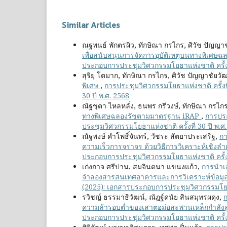
Similar Articles
ณฐพนธ์ พักตรผิว, ทักษิณา กรไกร, ศิวัช ปัญญาชั
เพื่อสนับสนุนการจัดการอุบัติเหตุบนทางพิเศษฉ
ประกอบการประชุมวิศวกรรมโยธาแห่งชาติ ครั้งที
สุริยุ โตมาก, ทักษิณา กรไกร, ศิวัช ปัญญาชัยวัฒน
พิเศษ
,
การประชุมวิศวกรรมโยธาแห่งชาติ ครั้งที
30 ปี พ.ศ. 2568
ณัฐชุตา ไหลหลั่ง, ธนพร กรีวงษ์, ทักษิณา กรไก
ทางพิเศษฉลองรัชตามมาตรฐาน iRAP
,
การประ
ประชุมวิศวกรรมโยธาแห่งชาติ ครั้งที่ 30 ปี พ.ศ
ณัฐพงษ์ คำโพธิ์จันทร์, วัชระ สัตยาประเสริฐ,
กา
ความเร็วการจราจร ด้วยวิธีการวิเคราะห์เชิงลำด
ประกอบการประชุมวิศวกรรมโยธาแห่งชาติ ครั้งที
เก่งกาจ ศรีปาน, สมจินตนา แขนงแก้ว,
การนำเ
จำลองสารสนเทศอาคารและการวิเคราะห์ข้อมูล
(2025): เอกสารประกอบการประชุมวิศวกรรมโยธาแห
รวิชญ์ ธรรมาธิวัฒน์, ณัฎฐ์ดนัย สินสมุทรผดุง,
ความล้ารอบต่ำของเสาตอม่อสะพานเหล็กกำลัง
ประกอบการประชุมวิศวกรรมโยธาแห่งชาติ ครั้งที