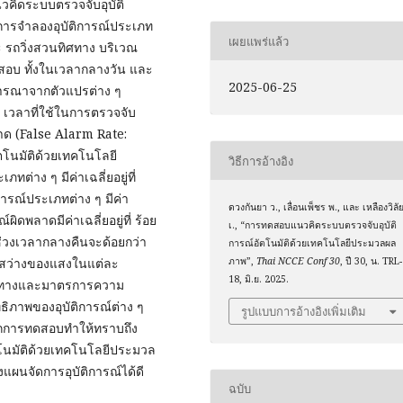
วคิดระบบตรวจจับอุบัติ
ารจำลองอุบัติการณ์ประเภท
เผยแพร่แล้ว
 รถวิ่งสวนทิศทาง บริเวณ
ดสอบ ทั้งในเวลากลางวัน และ
2025-06-25
จารณาจากตัวแปรต่าง ๆ
 เวลาที่ใช้ในการตรวจจับ
าด (False Alarm Rate:
โนมัติด้วยเทคโนโลยี
วิธีการอ้างอิง
่าง ๆ มีค่าเฉลี่ยอยู่ที่
ารณ์ประเภทต่าง ๆ มีค่า
ดวงกันยา ว., เลื่อนเพ็ชร พ., และ เหลืองวิลั
์ผิดพลาดมีค่าเฉลี่ยอยู่ที่ ร้อย
เ., “การทดสอบแนวคิดระบบตรวจจับอุบัติ
ช่วงเวลากลางคืนจะด้อยกว่า
การณ์อัตโนมัติด้วยเทคโนโลยีประมวลผล
มสว่างของแสงในแต่ละ
ภาพ”,
Thai NCCE Conf 30
, ปี 30, น. TRL-
18, มิ.ย. 2025.
ะยะทางและมาตรการความ
ิภาพของอุบัติการณ์ต่าง ๆ
รูปแบบการอ้างอิงเพิ่มเติม
้จากการทดสอบทำให้ทราบถึง
โนมัติด้วยเทคโนโลยีประมวล
ผนจัดการอุบัติการณ์ได้ดี
ฉบับ