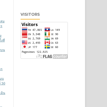
VISITORS
ะสม
าร
ง
งที่
งบน
าร
แบบ
่ 30
เมิน