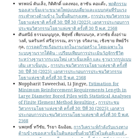
พรพจน์ ตันเส็ง, กิติศักดิ์ แดงทอง, ฮาซัน คอแด๊ะ,
พฤติกรรม
ของเสาเข็มเจาะขนาดใหญ่แบบเดี่ยวและแบบกลุ่มที่รับแรง
กระทำทางด้านข้าง ในชั้นดินกรุงเทพ
,
การประชุมวิศวกรรม
โยธาแห่งชาติ ครั้งที่ 30: ปีที่ 30 (2025): เอกสารประกอบการ
ประชุมวิศวกรรมโยธาแห่งชาติ ครั้งที่ 30 ปี พ.ศ. 2568
ศันศนีย์ ธรรมมนุญกุล, พิสุทธิ์ เพียรมนกุล, สวกชัย ตั้งอร่าม
วงศ์, นครินทร์ ศรีสุวรรณ, สราวุธ จริตงาม, เชิงชาย ทิพย์วีร
กุล,
การลดก๊าซเรือนกระจกในงานก่อสร้าง โดยเฉพาะใน
ระบบฐานรากใต้ดิน : เปรียบเทียบการประเมินวัฏจักรชีวิต
ระหว่างฐานรากระบบใหม่ เสาเข็มเหล็ก และ ฐานรากรูปแบบ
เดิม เสาเข็มปูน
,
การประชุมวิศวกรรมโยธาแห่งชาติ ครั้งที่
30: ปีที่ 30 (2025): เอกสารประกอบการประชุมวิศวกรรม
โยธาแห่งชาติ ครั้งที่ 30 ปี พ.ศ. 2568
Noppharit Taweechai, Li Jingye,
Estimation for
Minimum Reinforcement Requirements Length in
Large Diameter Bored Piles with Statistical Analyses
of Finite Element Method Resulting
,
การประชุม
วิศวกรรมโยธาแห่งชาติ ครั้งที่ 30: ปีที่ 30 (2025): เอกสาร
ประกอบการประชุมวิศวกรรมโยธาแห่งชาติ ครั้งที่ 30 ปี พ.ศ.
2568
นพฤทธิ์ ทวีชัย, วีรยา ฉิมอ้อย,
การวิเคราะห์กำลังรับแรงทาง
ด้านข้างของเสาเข็มในดินสองชั้นด้วยวิธีไฟไนต์เอลิเมนต์
,