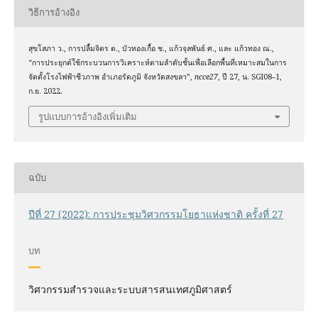
วิธีการอ้างอิง
สุขโสภา ว., การปลื้มจิตร ต., บัวทองเกื้อ ช., แก้วจุลพันธ์ ศ., และ แก้วทอง ณ.,
“การประยุกต์ใช้กระบวนการวิเคราะห์ตามลำดับชั้นเพื่อเลือกพื้นที่เหมาะสมในการ
จัดตั้งโรงไฟฟ้าชีวภาพ อำเภอรัตภูมิ จังหวัดสงขลา”,
ncce27
, ปี 27, น. SGI08–1,
ก.ย. 2022.
รูปแบบการอ้างอิงเพิ่มเติม
ฉบับ
ปีที่ 27 (2022): การประชุมวิศวกรรมโยธาแห่งชาติ ครั้งที่ 27
บท
วิศวกรรมสำรวจและระบบสารสนเทศภูมิศาสตร์