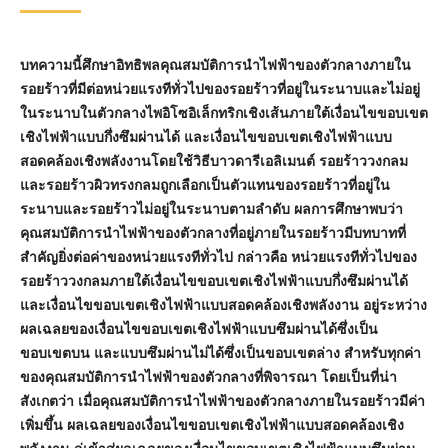
บทความนี้ศึกษาอิทธิพลคุณสมบัติการนำไฟฟ้าของตัวกลางภายใน
รอยร้าวที่มีต่อหน่วยแรงทีทั่วไปของรอยร้าวที่อยู่ในระนาบและไม่อยู่
ในระนาบในตัวกลางไพอิโซอิเล็กทริกเชิงเส้นภายใต้เงื่อนไขขอบเขต
เชิงไฟฟ้าแบบกึ่งซึมผ่านได้ และเงื่อนไขขอบเขตเชิงไฟฟ้าแบบ
สอดคล้องเชิงพลังงานโดยใช้วิธีบาวดารีเอลิเมนต์ รอยร้าววงกลม
และรอยร้าวผิวทรงกลมถูกเลือกเป็นตัวแทนของรอยร้าวที่อยู่ใน
ระนาบและรอยร้าวไม่อยู่ในระนาบตามลำดับ ผลการศึกษาพบว่า
คุณสมบัติการนำไฟฟ้าของตัวกลางที่อยู่ภายในรอยร้าวมีบทบาทที่
สำคัญยิ่งต่อค่าของหน่วยแรงทีทั่วไป กล่าวคือ หน่วยแรงทีทั่วไปของ
รอยร้าววงกลมภายใต้เงื่อนไขขอบเขตเชิงไฟฟ้าแบบกึ่งซึมผ่านได้
และเงื่อนไขขอบเขตเชิงไฟฟ้าแบบสอดคล้องเชิงพลังงาน อยู่ระหว่าง
ผลเฉลยของเงื่อนไขขอบเขตเชิงไฟฟ้าแบบซึมผ่านได้ซึ่งเป็น
ขอบเขตบน และแบบซึมผ่านไม่ได้ซึ่งเป็นขอบเขตล่าง สำหรับทุกค่า
ของคุณสมบัติการนำไฟฟ้าของตัวกลางที่พิจารณา โดยเป็นที่น่า
สังเกตว่า เมื่อคุณสมบัติการนำไฟฟ้าของตัวกลางภายในรอยร้าวมีค่า
เพิ่มขึ้น ผลเฉลยของเงื่อนไขขอบเขตเชิงไฟฟ้าแบบสอดคล้องเชิง