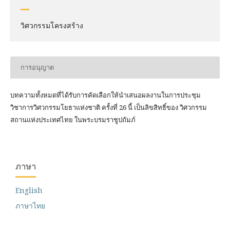
วิศวกรรมโครงสร้าง
การอนุญาต
บทความทั้งหมดที่ได้รับการคัดเลือกให้นำเสนอผลงานในการประชุม
วิชาการวิศวกรรมโยธาแห่งชาติ ครั้งที่ 26 นี้ เป็นลิขสิทธิ์ของ
วิศวกรรม
สถานแห่งประเทศไทย ในพระบรมราชูปถัมภ์
ภาษา
English
ภาษาไทย