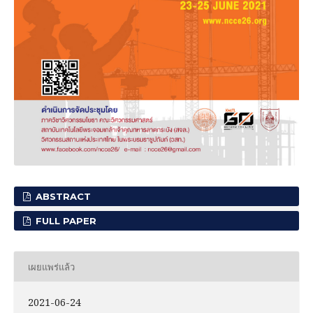
ABSTRACT
FULL PAPER
เผยแพร่แล้ว
2021-06-24