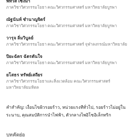
พิทวัส เซ็งมา
ภาควิชาวิศวกรรมโยธา คณะวิศวกรรมศาสตร์ มหาวิทยาลัยบูรพา
ณัฐนันท์ ชำนาญจิตร์
ภาควิชาวิศวกรรมโยธา คณะวิศวกรรมศาสตร์ มหาวิทยาลัยบูรพา
วารุจ ลิ่มวิบูลย์
ภาควิชาวิศวกรรมโยธา คณะวิศวกรรมศาสตร์ จุฬาลงกรณ์มหาวิทยาลัย
ปิยะฉัตร ฉัตรตันใจ
ภาควิชาวิศวกรรมโยธา คณะวิศวกรรมศาสตร์ มหาวิทยาลัยบูรพา
ยโสธร ทรัพย์เสถียร
ภาควิชาวิศวกรรมโยธาและสิ่งแวดล้อม คณะวิศวกรรมศาสตร์
มหาวิทยาลัยมหิดล
เงื่อนไขผิวรอยร้าว, หน่วยแรงทีทั่วไป, รอยร้าวไม่อยู่ใน
คำสำคัญ:
ระนาบ, คุณสมบัติการนำไฟฟ้า, ตัวกลางไพอิโซอิเล็กทริก
บทคัดย่อ