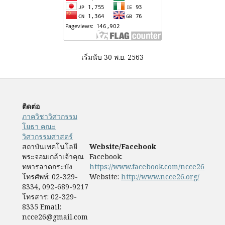
เริ่มนับ 30 พ.ย. 2563
ติดต่อ
ภาควิชาวิศวกรรม
โยธา คณะ
วิศวกรรมศาสตร์
สถาบันเทคโนโลยี
Website/Facebook
พระจอมเกล้าเจ้าคุณ
Facebook:
ทหารลาดกระบัง
https://www.facebook.com/ncce26
โทรศัพท์: 02-329-
Website:
http://www.ncce26.org/
8334, 092-689-9217
โทรสาร: 02-329-
8335 Email:
ncce26@gmail.com