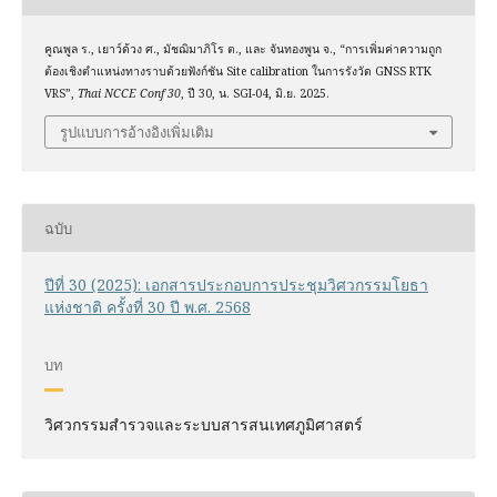
คูณพูล ร., เยาว์ด้วง ศ., มัชฌิมาภิโร ต., และ จันทองพูน จ., “การเพิ่มค่าความถูก
ต้องเชิงตำแหน่งทางราบด้วยฟังก์ชัน Site calibration ในการรังวัด GNSS RTK
VRS”,
Thai NCCE Conf 30
, ปี 30, น. SGI-04, มิ.ย. 2025.
รูปแบบการอ้างอิงเพิ่มเติม
ฉบับ
ปีที่ 30 (2025): เอกสารประกอบการประชุมวิศวกรรมโยธา
แห่งชาติ ครั้งที่ 30 ปี พ.ศ. 2568
บท
วิศวกรรมสำรวจและระบบสารสนเทศภูมิศาสตร์