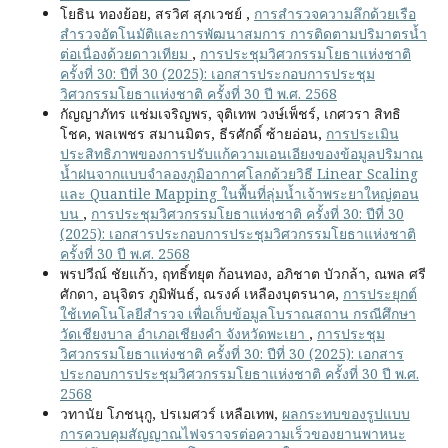
โยธิน ทองย้อย, สรวิศ สุภเวชย์ ,
การสำรวจความลึกด้วยเรือ
สำรวจอัตโนมัติและการพัฒนาสมการ การติดตามปริมาตรน้ำ
ต่อเนื่องด้วยดาวเทียม
,
การประชุมวิศวกรรมโยธาแห่งชาติ
ครั้งที่ 30: ปีที่ 30 (2025): เอกสารประกอบการประชุม
วิศวกรรมโยธาแห่งชาติ ครั้งที่ 30 ปี พ.ศ. 2568
กัญญาภัทร แช่มเจริญพร, จุติเทพ วงษ์เพ็ชร์, เกศวรา สิทธิ
โชค, พลเพชร สมานมิตร, ธีรศักดิ์ ซ้ายอ่อน,
การประเมิน
ประสิทธิภาพของการปรับแก้ความเอนเอียงของข้อมูลปริมาณ
น้ำฝนจากแบบจำลองภูมิอากาศโลกด้วยวิธี Linear Scaling
และ Quantile Mapping ในพื้นที่ลุ่มน้ำเจ้าพระยาใหญ่ตอน
บน
,
การประชุมวิศวกรรมโยธาแห่งชาติ ครั้งที่ 30: ปีที่ 30
(2025): เอกสารประกอบการประชุมวิศวกรรมโยธาแห่งชาติ
ครั้งที่ 30 ปี พ.ศ. 2568
พรปวีณ์ ชัยแก้ว, ฤทธิ์ทยุต ก้อนทอง, อภิชาต บัวกล้า, ณพล ศรี
ศักดา, อนุจิตร ภูมิพันธ์, ณรงค์ เหลืองบุตรนาค,
การประยุกต์
ใช้เทคโนโลยีสำรวจ เพื่อเก็บข้อมูลโบราณสถาน กรณีศึกษา
วัดเชียงบาล อำเภอเชียงคำ จังหวัดพะเยา
,
การประชุม
วิศวกรรมโยธาแห่งชาติ ครั้งที่ 30: ปีที่ 30 (2025): เอกสาร
ประกอบการประชุมวิศวกรรมโยธาแห่งชาติ ครั้งที่ 30 ปี พ.ศ.
2568
วทานัย โภชนุกู, ปรเมศวร์ เหลือเทพ,
ผลกระทบของรูปแบบ
การควบคุมสัญญาณไฟจราจรต่อความเร็วของยานพาหนะ