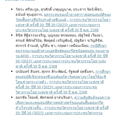
วัชระ ศรีสะกูล, สุรศักดิ์ เกตุบุญนาค, ประสาร จิตร์เพ็ชร,
ธนันท์ ชุบอุปการ,
ผลกระทบของน้ำยางพาราต่อคุณสมบัติของ
วัสดุพื้นทางที่ปรับปรุงด้วยซีเมนต์
,
การประชุมวิศวกรรมโยธา
แห่งชาติ ครั้งที่ 30: ปีที่ 30 (2025): เอกสารประกอบการ
ประชุมวิศวกรรมโยธาแห่งชาติ ครั้งที่ 30 ปี พ.ศ. 2568
ลิขิต ทิฐิธรรมเจริญ, บุญจอม พรหมทอง, ณัฐวิทย์ เวียงยา,
สกนธ์ พิทักษ์วินัย, พิทยุตม์ เจริญพันธุ์, ณัฐธิดา ขวัญลิขิต,
สกรรจ์ จำนงค์, นูรีฮัน ซา, กฤษดา เหมือนเนียม,
กรณีศึกษา
สมรรถนะของผิวทางแอสฟัลต์คอนกรีตชนิดผสมอุ่น ถนนสาย
รย.4036
,
การประชุมวิศวกรรมโยธาแห่งชาติ ครั้งที่ 30: ปีที่
30 (2025): เอกสารประกอบการประชุมวิศวกรรมโยธาแห่ง
ชาติ ครั้งที่ 30 ปี พ.ศ. 2568
ปรมินทร์ สินทร, ศุภกร ติระพัฒน์, รัฐพงศ์ ฤทธิ์มหา,
การศึกษา
คุณสมบัติเชิงกลของซีเมนต์มอร์ตาร์ผสมยางนาโดยใช้อะซิ
โตนช่วยกระจายตัว
,
การประชุมวิศวกรรมโยธาแห่งชาติ
ครั้งที่ 30: ปีที่ 30 (2025): เอกสารประกอบการประชุม
วิศวกรรมโยธาแห่งชาติ ครั้งที่ 30 ปี พ.ศ. 2568
อมรชัย ใจยงค์, พัทรพงษ์ อาสนจินดา,
ความสัมพันธ์ของความ
เสียหายและคุณสมบัติทางพลศาสตร์ของแผ่นพื้นคอนกรีต
สำเร็จรูปช่วงสั้น
,
การประชุมวิศวกรรมโยธาแห่งชาติ ครั้งที่
30: ปีที่ 30 (2025): เอกสารประกอบการประชุมวิศวกรรม