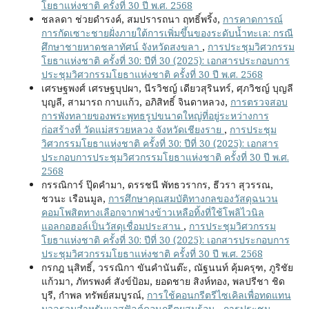
โยธาแห่งชาติ ครั้งที่ 30 ปี พ.ศ. 2568
ชลลดา ช่วยดำรงค์, สมปรารถนา ฤทธิ์พริ้ง,
การคาดการณ์
การกัดเซาะชายฝั่งภายใต้การเพิ่มขึ้นของระดับน้ำทะเล: กรณี
ศึกษาชายหาดชลาทัศน์ จังหวัดสงขลา
,
การประชุมวิศวกรรม
โยธาแห่งชาติ ครั้งที่ 30: ปีที่ 30 (2025): เอกสารประกอบการ
ประชุมวิศวกรรมโยธาแห่งชาติ ครั้งที่ 30 ปี พ.ศ. 2568
เศรษฐพงศ์ เศรษฐบุปผา, นีรวิชญ์ เดียวสุรินทร์, ศุภวิชญ์ บุญลี
บุญลี, สามารถ กาบแก้ว, อภิสิทธิ์ จินดาหลวง,
การตรวจสอบ
การพังทลายของพระพุทธรูปขนาดใหญ่ที่อยู่ระหว่างการ
ก่อสร้างที่ วัดแม่สรวยหลวง จังหวัดเชียงราย
,
การประชุม
วิศวกรรมโยธาแห่งชาติ ครั้งที่ 30: ปีที่ 30 (2025): เอกสาร
ประกอบการประชุมวิศวกรรมโยธาแห่งชาติ ครั้งที่ 30 ปี พ.ศ.
2568
กรรณิการ์ ปุ๊ดคำมา, ดรรชนี พัทธวรากร, ธีวรา สุวรรณ,
ชวนะ เรือนมูล,
การศึกษาคุณสมบัติทางกลของวัสดุฉนวน
คอมโพสิตทางเลือกจากฟางข้าวเหลือทิ้งที่ใช้โพลิไวนิล
แอลกอฮอล์เป็นวัสดุเชื่อมประสาน
,
การประชุมวิศวกรรม
โยธาแห่งชาติ ครั้งที่ 30: ปีที่ 30 (2025): เอกสารประกอบการ
ประชุมวิศวกรรมโยธาแห่งชาติ ครั้งที่ 30 ปี พ.ศ. 2568
กรกฎ นุสิทธิ์, วรรณิกา ขันคำนันต๊ะ, ณัฐนนท์ คุ้มครุฑ, ภูริชัย
แก้วมา, ภัทรพงศ์ สังข์ป้อม, ยอดชาย สิงห์ทอง, พลปรีชา ชิด
บุรี, กำพล ทรัพย์สมบูรณ์,
การใช้คอนกรีตรีไซเคิลเพื่อทดแทน
มวลรวมสำหรับแอสฟัลต์คอนกรีตผสมร้อน
,
การประชุม