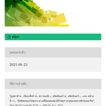
PDF
เผยแพร่แล้ว
2025-06-25
วิธีการอ้างอิง
วิมูลชาติ พ., เอี่ยมเพ็ชร์ พ., พราหมณี เ., สนิทอินทร์ ส., สนิทอินทร์ เ., และ คล้าย
ฉ่ำ ก., “อิทธิพลของวัสดุประสานที่มีผลต่อสมบัติวัสดุทางกลของพลาสติกคอนกรีต”,
Thai NCCE Conf 30
, ปี 30, น. STR-03, มิ.ย. 2025.