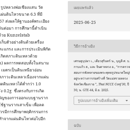
ูปหลวงพ่อเชียงแสน วัด
เผยแพร่แล้ว
ผ่นดินไหวขนาด 6.3 ที่มี
557 ส่งผลให้ฐานองค์พระเอียง
2025-06-25
ันต่อมา การศึกษานี้ดำเนิน
งด้วย Kunzelstab
็บตัวอย่างดินด้วยเครื่อง
วิธีการอ้างอิง
นตะแกรง และการประเมินพิกัด
รเกิดสภาะดินเหลวด้วย
เศรษฐบุปผา เ., เดียวสุรินทร์ น., บุญลี ศ. บ.
ch) ผลการทดสอบทั้งในสนาม
กาบแก้ว ส., และ จินดาหลวง อ., “การตรว
 เมตรเป็นดินเหนียวอ่อน
สอบการพังทลายของพระพุทธรูปขนาดใหญ่ที
ดสภาวะดินเหลวเนื่องจากแผ่น
อยู่ระหว่างการก่อสร้างที่ วัดแม่สรวยหลวง
ดินเหลวได้ต่ำกว่า 1.0
จังหวัดเชียงราย ”,
Thai NCCE Conf 30
, ปี
่ง 0.2g ซึ่งตรงกับการเกิด
30, น. GTE-44, มิ.ย. 2025.
ามสำคัญของการออกแบบฐานราก
รูปแบบการอ้างอิงเพิ่มเติม
ใช้ฐานรากเสาเข็ม เพื่อลด
วรมีการศึกษาพฤติกรรมการ
ระทำจากแผ่นดินไหวต่อไปอีก
ฉบับ