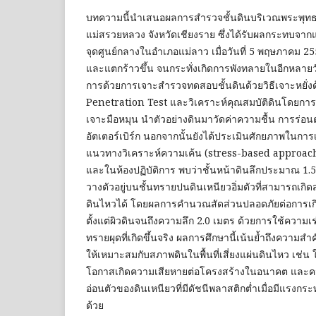
บทความนี้นำเสนอผลการสำรวจชั้นดินบริเวณพระพุทธร
แม่สรวยหลวง จังหวัดเชียงราย ซึ่งได้รับผลกระทบจากแ
จุดศูนย์กลางในอำเภอแม่ลาว เมื่อวันที่ 5 พฤษภาคม 2
และแตกร้าวขึ้น จนกระทั่งเกิดการพังทลายในอีกหลายว
การด้วยการเจาะสำรวจทดสอบชั้นดินด้วยวิธีเจาะหยั่
Penetration Test และวิเคราะห์คุณสมบัติดินโดยการเก
เจาะมือหมุน นำตัวอย่างดินมาวัดค่าความชื้น การร่อ
อัตเตอร์เบิร์ก นอกจากนั้นยังได้ประเมินศักยภาพในกา
แนวทางวิเคราะห์ความเค้น (stress-based approa
และในห้องปฏิบัติการ พบว่าชั้นหน้าดินลึกประมาณ 1.5
วางตัวอยู่บนชั้นทรายปนดินเหนียวอิ่มตัวที่สามารถเกิ
ดินไหวได้ โดยผลการคำนวณสัดส่วนปลอดภัยต่อการเกิด
ตั้งแต่ผิวดินจนถึงความลึก 2.0 เมตร ด้วยการใช้ความเร
ทรายผุดที่เกิดขึ้นจริง ผลการศึกษานี้เน้นย้ำถึงคว
ให้เหมาะสมกับสภาพดินในพื้นที่เสี่ยงแผ่นดินไหว เช่น 
โอกาสเกิดความเสียหายต่อโครงสร้างในอนาคต และค
อ่อนตัวของดินเหนียวที่มีดัชนีพลาสติกต่ำเมื่อมีแรงก
ด้วย