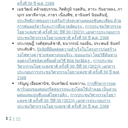
ครั้งที่ 30 ปี พ.ศ. 2568
เมธวัฒน์ คล้ายสุบรรณ, กิตติภูมิ รอดสิน, สาระ กันยาหลง, ภา
นุกร มหาลีลากุล, ภาธร เนื่องพืช, ธานินทร์ นิยมสินธุ์,
ประสิทธิภาพของการเสริมกำลังสะพานคลองซับตะเคียน ด้วย
การพ่นมอร์ตาร์และการดึงลวดอัดแรง
,
การประชุมวิศวกรรม
โยธาแห่งชาติ ครั้งที่ 30: ปีที่ 30 (2025): เอกสารประกอบการ
ประชุมวิศวกรรมโยธาแห่งชาติ ครั้งที่ 30 ปี พ.ศ. 2568
ประกฤษฎิ์ วงศ์สุคนธ์ชาติ, ธนากรณ์ กองอิ่น, ประพนธ์ จันทร์
ประดับฟ้า,
ปัจจัยที่มีผลต่อความสำเร็จในโครงการก่อสร้าง
รถไฟทางคู่ (ช่วงชุมทางถนนจิระ-ขอนแก่น) โดยวิธีดันทาง
ลอดรถไฟชนิดเหลี่ยมด้วยวิธี Box Jacking
,
การประชุม
วิศวกรรมโยธาแห่งชาติ ครั้งที่ 30: ปีที่ 30 (2025): เอกสาร
ประกอบการประชุมวิศวกรรมโยธาแห่งชาติ ครั้งที่ 30 ปี พ.ศ.
2568
วรัญญู เอี่ยมพานิช, นันทวัฒน์ ขมหวาน,
การศึกษาการลด
คาร์บอนของคอนกรีตสมรรถนะสูงโดยใช้เถ้าลอย เป็นส่วน
ผสมแทนปูนซีเมนต์ไฮดรอลิก
,
การประชุมวิศวกรรมโยธา
แห่งชาติ ครั้งที่ 30: ปีที่ 30 (2025): เอกสารประกอบการ
ประชุมวิศวกรรมโยธาแห่งชาติ ครั้งที่ 30 ปี พ.ศ. 2568
1
2
>
>>