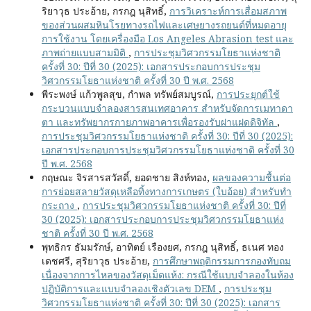
ริยาวุธ ประอ้าย, กรกฎ นุสิทธิ์,
การวิเคราะห์การเสื่อมสภาพ
ของส่วนผสมหินโรยทางรถไฟและเศษยางรถยนต์ที่หมดอายุ
การใช้งาน โดยเครื่องมือ Los Angeles Abrasion test และ
ภาพถ่ายแบบสามมิติ
,
การประชุมวิศวกรรมโยธาแห่งชาติ
ครั้งที่ 30: ปีที่ 30 (2025): เอกสารประกอบการประชุม
วิศวกรรมโยธาแห่งชาติ ครั้งที่ 30 ปี พ.ศ. 2568
พีระพงษ์ แก้วพูลสุข, กำพล ทรัพย์สมบูรณ์,
การประยุกต์ใช้
กระบวนแบบจำลองสารสนเทศอาคาร สำหรับจัดการเมทาดา
ตา และทรัพยากรกายภาพอาคารเพื่อรองรับฝาแฝดดิจิทัล
,
การประชุมวิศวกรรมโยธาแห่งชาติ ครั้งที่ 30: ปีที่ 30 (2025):
เอกสารประกอบการประชุมวิศวกรรมโยธาแห่งชาติ ครั้งที่ 30
ปี พ.ศ. 2568
กฤษณะ จิรสารสวัสดิ์, ยอดชาย สิงห์ทอง,
ผลของความชื้นต่อ
การย่อยสลายวัสดุเหลือทิ้งทางการเกษตร (ใบอ้อย) สำหรับทำ
กระถาง
,
การประชุมวิศวกรรมโยธาแห่งชาติ ครั้งที่ 30: ปีที่
30 (2025): เอกสารประกอบการประชุมวิศวกรรมโยธาแห่ง
ชาติ ครั้งที่ 30 ปี พ.ศ. 2568
พุทธิกร ธัมมรักษ์, อาทิตย์ เรืองยศ, กรกฎ นุสิทธิ์, ธเนศ ทอง
เดชศรี, สุริยาวุธ ประอ้าย,
การศึกษาพฤติกรรมการกองทับถม
เนื่องจากการไหลของวัสดุเม็ดแห้ง: กรณีใช้แบบจำลองในห้อง
ปฏิบัติการและแบบจำลองเชิงตัวเลข DEM
,
การประชุม
วิศวกรรมโยธาแห่งชาติ ครั้งที่ 30: ปีที่ 30 (2025): เอกสาร