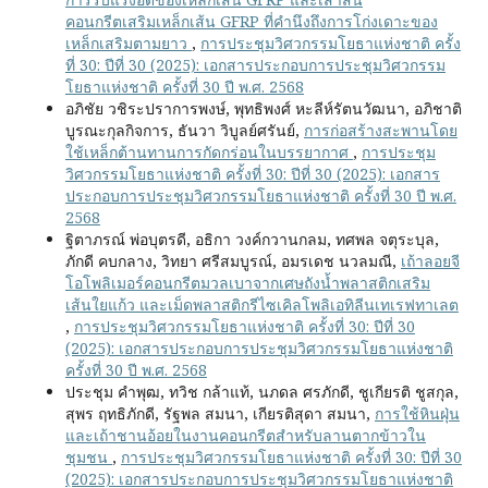
คอนกรีตเสริมเหล็กเส้น GFRP ที่คำนึงถึงการโก่งเดาะของ
เหล็กเสริมตามยาว
,
การประชุมวิศวกรรมโยธาแห่งชาติ ครั้ง
ที่ 30: ปีที่ 30 (2025): เอกสารประกอบการประชุมวิศวกรรม
โยธาแห่งชาติ ครั้งที่ 30 ปี พ.ศ. 2568
อภิชัย วชิระปราการพงษ์, พุทธิพงศ์ หะลีห์รัตนวัฒนา, อภิชาติ
บูรณะกุลกิจการ, ธันวา วิบูลย์ศรันย์,
การก่อสร้างสะพานโดย
ใช้เหล็กต้านทานการกัดกร่อนในบรรยากาศ
,
การประชุม
วิศวกรรมโยธาแห่งชาติ ครั้งที่ 30: ปีที่ 30 (2025): เอกสาร
ประกอบการประชุมวิศวกรรมโยธาแห่งชาติ ครั้งที่ 30 ปี พ.ศ.
2568
ฐิตาภรณ์ พ่อบุตรดี, อธิกา​ วงค์​กวาน​กลม, ทศพล จตุระบุล,
ภักดี คบกลาง, วิทยา ศรีสมบูรณ์, อมรเดช นวลมณี,
เถ้าลอยจี
โอโพลิเมอร์คอนกรีตมวลเบาจากเศษถังน้ำพลาสติกเสริม
เส้นใยแก้ว และเม็ดพลาสติกรีไซเคิลโพลิเอทิลีนเทเรฟทาเลต
,
การประชุมวิศวกรรมโยธาแห่งชาติ ครั้งที่ 30: ปีที่ 30
(2025): เอกสารประกอบการประชุมวิศวกรรมโยธาแห่งชาติ
ครั้งที่ 30 ปี พ.ศ. 2568
ประชุม คำพุฒ, ทวิช กล้าแท้, นภดล ศรภักดี, ชูเกียรติ ชูสกุล,
สุพร ฤทธิภักดี, รัฐพล สมนา, เกียรติสุดา สมนา,
การใช้หินฝุ่น
และเถ้าชานอ้อยในงานคอนกรีตสำหรับลานตากข้าวใน
ชุมชน
,
การประชุมวิศวกรรมโยธาแห่งชาติ ครั้งที่ 30: ปีที่ 30
(2025): เอกสารประกอบการประชุมวิศวกรรมโยธาแห่งชาติ