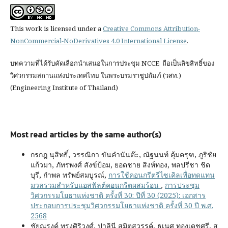
This work is licensed under a
Creative Commons Attribution-
NonCommercial-NoDerivatives 4.0 International License
.
บทความที่ได้รับคัดเลือกนำเสนอในการประชุม NCCE ถือเป็นลิขสิทธิ์ของ
วิศวกรรมสถานแห่งประเทศไทย ในพระบรมราชูปถัมภ์ (วสท.)
(Engineering Institute of Thailand)
Most read articles by the same author(s)
กรกฎ นุสิทธิ์, วรรณิกา ขันคำนันต๊ะ, ณัฐนนท์ คุ้มครุฑ, ภูริชัย
แก้วมา, ภัทรพงศ์ สังข์ป้อม, ยอดชาย สิงห์ทอง, พลปรีชา ชิด
บุรี, กำพล ทรัพย์สมบูรณ์,
การใช้คอนกรีตรีไซเคิลเพื่อทดแทน
มวลรวมสำหรับแอสฟัลต์คอนกรีตผสมร้อน
,
การประชุม
วิศวกรรมโยธาแห่งชาติ ครั้งที่ 30: ปีที่ 30 (2025): เอกสาร
ประกอบการประชุมวิศวกรรมโยธาแห่งชาติ ครั้งที่ 30 ปี พ.ศ.
2568
ชัยณรงค์ ทรงศิริวงศ์, ปาลินี สุมิตสวรรค์, ธเนศ ทองเดชศรี, สุ