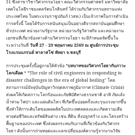
31 ซึ่งสาขาวิชาวิศวกรรมโยธา คณะวิศวกรรมศาสตร์ มหาวิทยาลัย
เทคโนโลยีราชมงคลรัตนโกสินทร์ ได้ร่วมกับวิศวกรรมสถานแห่ง
ประเทศไทย ในพระบรมราชูปถัมภ์ (วสท.) เป็นเจ้าภาพในการดำเนิน
การครั้งนี้ โดยได้รับการสนับสนุนเป็นอย่างดีจากสถาบันอุดมศึกษา
ทั่วประเทศ หน่วยงานรัฐบาล หน่วยงานรัฐวิสาหกิจ และหน่วยงาน
เอกชนที่เกี่ยวข้องทางด้านวิศวกรรมโยธา จะมีกำหนดจัดขึ้นใน
ระหว่างวันที่
วันที่ 27 - 29 พฤษภาคม 2569 ณ ศูนย์การประชุม
โรงแรมแกรนด์ พาลาสโซ่ พัทยา จ.ชลบุรี
การประชุมครั้งนี้อยู่ภายใต้หัวข้อ
“บทบาทของวิศวกรโยธากับภาวะ
โลกเดือด “ "
The role of civil engineers in responding to
disaster challenges in the era of global boiling" โดย
สถานการณ์ปัจจุบันปัญหาวิกฤตสภาพภูมิอากาศ (Climate Crisis)
ส่งผลให้เกิดสภาวะโลกร้อนและภัยพิบัติทางธรรมชาติ อาทิ ภัยแล้ง
น้ำท่วม ไฟป่า และแผ่นดินไหว ที่เกิดขึ้นบ่อยครั้งและรุนแรงมากขึ้น
ซึ่งทำให้การเติบโตของผลผลิตในประเทศลดลงและเกิดความเสีย
หายต่อชีวิตและทรัพย์สินต่าง เช่น ที่ดิน สิ่งปลูกสร้าง และโครงสร้าง
พื้นฐานของประเทศ ซึ่งส่งผลกระทบกับงานที่เกี่ยวข้องกับวิศวกร
โยธา ดังนั้นการถ่ายทอดและแลกเปลี่ยนองค์ความรู้จากงานวิจัย