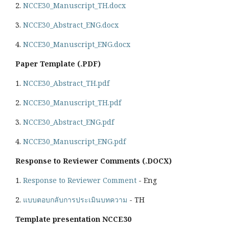
2.
NCCE30_Manuscript_TH.docx
3.
NCCE30_Abstract_ENG.docx
4.
NCCE30_Manuscript_ENG.docx
Paper Template (.PDF)
1.
NCCE30_Abstract_TH.pdf
2.
NCCE30_Manuscript_TH.pdf
3.
NCCE30_Abstract_ENG.pdf
4.
NCCE30_Manuscript_ENG.pdf
Response to Reviewer Comments (.DOCX)
1.
Response to Reviewer Comment
- Eng
2.
แบบตอบกลับการประเมินบทความ
- TH
Template presentation NCCE30