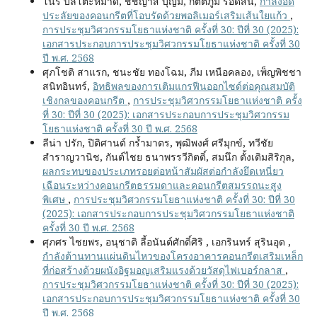
โนริ บิลโต๊ะหมาด, ชิชญาส์ บุญมี, กิตติภูมิ รอดสิน,
กำลังอัด
ประลัยของคอนกรีตที่โอบรัดด้วยพอลิเมอร์เสริมเส้นใยแก้ว
,
การประชุมวิศวกรรมโยธาแห่งชาติ ครั้งที่ 30: ปีที่ 30 (2025):
เอกสารประกอบการประชุมวิศวกรรมโยธาแห่งชาติ ครั้งที่ 30
ปี พ.ศ. 2568
ศุภโชติ สาแรก, ชนะชัย ทองโฉม, ภีม เหนือคลอง, เพ็ญพิชชา
สนิทอินทร์,
อิทธิพลของการเติมแกรฟีนออกไซด์ต่อคุณสมบัติ
เชิงกลของคอนกรีต
,
การประชุมวิศวกรรมโยธาแห่งชาติ ครั้ง
ที่ 30: ปีที่ 30 (2025): เอกสารประกอบการประชุมวิศวกรรม
โยธาแห่งชาติ ครั้งที่ 30 ปี พ.ศ. 2568
ลีน่า ปรัก, ปิติศานต์ กร้ำมาตร, พุฒิพงศ์ ศรีมุกข์, ทวีชัย
สำราญวานิช, กันต์ไชย ธนาพรรวีกิตติ์, สมนึก ตั้งเติมสิริกุล,
ผลกระทบของประเภทรอยต่อหน้าสัมผัสต่อกำลังยึดเหนี่ยว
เฉือนระหว่างคอนกรีตธรรมดาและคอนกรีตสมรรถนะสูง
พิเศษ
,
การประชุมวิศวกรรมโยธาแห่งชาติ ครั้งที่ 30: ปีที่ 30
(2025): เอกสารประกอบการประชุมวิศวกรรมโยธาแห่งชาติ
ครั้งที่ 30 ปี พ.ศ. 2568
ศุภศร ไชยพร, อนุชาติ ลี้อนันต์ศักดิ์ศิริ , เอกรินทร์ สุรินอุด ,
กำลังต้านทานแผ่นดินไหวของโครงอาคารคอนกรีตเสริมเหล็ก
ที่ก่อสร้างด้วยผนังอิฐมอญเสริมแรงด้วยวัสดุไฟเบอร์กลาส
,
การประชุมวิศวกรรมโยธาแห่งชาติ ครั้งที่ 30: ปีที่ 30 (2025):
เอกสารประกอบการประชุมวิศวกรรมโยธาแห่งชาติ ครั้งที่ 30
ปี พ.ศ. 2568