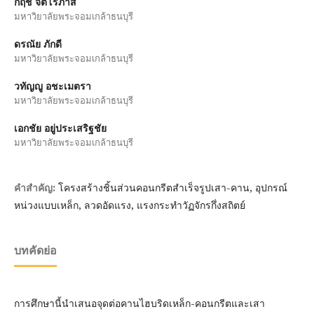
กฤช จิตโรภาส
มหาวิยาลัยพระจอมเกล้าธนบุรี
ดรณัย ภักดี
มหาวิยาลัยพระจอมเกล้าธนบุรี
วทัญญู อชะเมตรา
มหาวิยาลัยพระจอมเกล้าธนบุรี
เอกชัย อยู่ประเสริฐชัย
มหาวิยาลัยพระจอมเกล้าธนบุรี
โครงสร้างชิ้นส่วนคอนกรีตสำเร็จรูปเสา-คาน, อุปกรณ์
คำสำคัญ:
หน่วงแบบเหล็ก, ลวดอัดแรง, แรงกระทำวัฏจักรกึ่งสถิตย์
บทคัดย่อ
การศึกษานี้นำเสนอจุดต่อคานไฮบริดเหล็ก-คอนกรีตและเสา