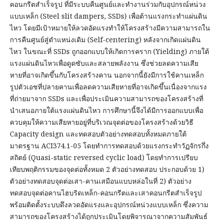
คอนกรีตสำเร็จรูป ที่มีระบบคืนศูนย์และทำงานร่วมกับอุปกรณ์หน่วง
แบบเหล็ก (Steel slit dampers, SSDs) เพื่อต้านแรงกระทำแผ่นดิน
ไหว โดยมีเป้าหมายให้ลวดอัดแรงทำให้โครงสร้างมีความสามารถใน
การคืนศูนย์สู่ตำแหน่งเดิม (Self-centering) หลังจากเกิดแผ่นดิน
ไหว ในขณะที่ SSDs ถูกออกแบบให้เกิดการคราก (Yielding) ภายใต้
แรงแผ่นดินไหวเพื่อดูดซับและสลายพลังงาน ซึ่งช่วยลดความเสีย
หายที่อาจเกิดขึ้นกับโครงสร้างคาน นอกจากนี้ยังมีการใช้คานเหล็ก
รูปตัวเอชที่ปลายคานเพื่อลดความเสียหายที่อาจเกิดขึ้นเนื่องจากแรง
ที่ถ่ายมาจาก SSDs และเพื่อประเมินความสามารถของโครงสร้างที่
นำเสนอภายใต้แรงแผ่นดินไหว การศึกษานี้จึงได้มีการออกแบบเพื่อ
ควบคุมให้ความเสียหายอยู่ที่บริเวณจุดต่อของโครงสร้างด้วยวิธี
Capacity design และทดสอบตัวอย่างทดสอบทั้งหมดภายใต้
มาตรฐาน ACI374.1-05 โดยทำการทดสอบด้วยแรงกระทำวัฏจักรกึ่ง
สถิตย์ (Quasi-static reversed cyclic load) โดยทำการเปรียบ
เทียบพฤติกรรมของจุดต่อทั้งหมด 2 ตัวอย่างทดสอบ ประกอบด้วย 1)
ตัวอย่างทดสอบจุดต่อเสา-คานเสมือนแบบหล่อในที่ 2) ตัวอย่าง
ทดสอบจุดต่อคานไฮบริดเหล็ก-คอนกรีตและเสาคอนกรีตสำเร็จรูป
พร้อมติดตั้งระบบดึงลวดอัดแรงและอุปกรณ์หน่วงแบบเหล็ก ซึ่งความ
สามารถของโครงสร้างได้ถูกประเมินโดยพิจารณาจากความสัมพันธ์