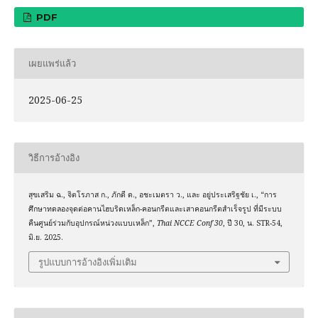
PDF
เผยแพร่แล้ว
2025-06-25
วิธีการอ้างอิง
สุขเสริม ฉ., จิตโรภาส ก., ภักดี ด., อชะเมตรา ว., และ อยู่ประเสริฐชัย เ., “การ
ศึกษาทดลองจุดต่อคานไฮบริดเหล็ก-คอนกรีตและเสาคอนกรีตสำเร็จรูป ที่มีระบบ
คืนศูนย์ร่วมกับอุปกรณ์หน่วงแบบเหล็ก”,
Thai NCCE Conf 30
, ปี 30, น. STR-54,
มิ.ย. 2025.
รูปแบบการอ้างอิงเพิ่มเติม