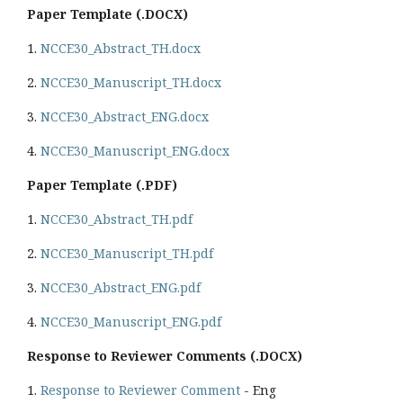
Paper Template (.DOCX)
1.
NCCE30_Abstract_TH.docx
2.
NCCE30_Manuscript_TH.docx
3.
NCCE30_Abstract_ENG.docx
4.
NCCE30_Manuscript_ENG.docx
Paper Template (.PDF)
1.
NCCE30_Abstract_TH.pdf
2.
NCCE30_Manuscript_TH.pdf
3.
NCCE30_Abstract_ENG.pdf
4.
NCCE30_Manuscript_ENG.pdf
Response to Reviewer Comments (.DOCX)
1.
Response to Reviewer Comment
- Eng