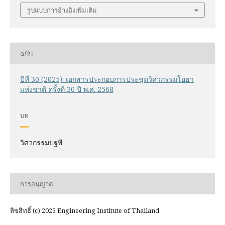
รูปแบบการอ้างอิงเพิ่มเติม
ฉบับ
ปีที่ 30 (2025): เอกสารประกอบการประชุมวิศวกรรมโยธา
แห่งชาติ ครั้งที่ 30 ปี พ.ศ. 2568
บท
วิศวกรรมปฐพี
การอนุญาต
ลิขสิทธิ์ (c) 2025 Engineering Institute of Thailand