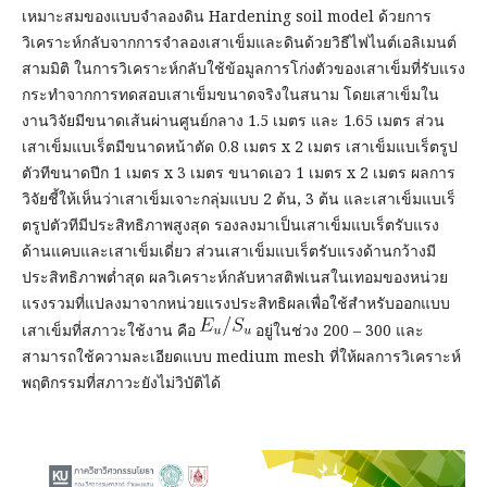
เหมาะสมของแบบจำลองดิน Hardening soil model ด้วยการ
วิเคราะห์กลับจากการจำลองเสาเข็มและดินด้วยวิธีไฟไนต์เอลิเมนต์
สามมิติ ในการวิเคราะห์กลับใช้ข้อมูลการโก่งตัวของเสาเข็มที่รับแรง
กระทำจากการทดสอบเสาเข็มขนาดจริงในสนาม โดยเสาเข็มใน
งานวิจัยมีขนาดเส้นผ่านศูนย์กลาง 1.5 เมตร และ 1.65 เมตร ส่วน
เสาเข็มแบเร็ตมีขนาดหน้าตัด 0.8 เมตร x 2 เมตร เสาเข็มแบเร็ตรูป
ตัวทีขนาดปีก 1 เมตร x 3 เมตร ขนาดเอว 1 เมตร x 2 เมตร ผลการ
วิจัยชี้ให้เห็นว่าเสาเข็มเจาะกลุ่มแบบ 2 ต้น, 3 ต้น และเสาเข็มแบเร็
ตรูปตัวทีมีประสิทธิภาพสูงสุด รองลงมาเป็นเสาเข็มแบเร็ตรับแรง
ด้านแคบและเสาเข็มเดี่ยว ส่วนเสาเข็มแบเร็ตรับแรงด้านกว้างมี
ประสิทธิภาพต่ำสุด ผลวิเคราะห์กลับหาสติฟเนสในเทอมของหน่วย
แรงรวมที่แปลงมาจากหน่วยแรงประสิทธิผลเพื่อใช้สำหรับออกแบบ
เสาเข็มที่สภาวะใช้งาน คือ
อยู่ในช่วง 200 – 300 และ
สามารถใช้ความละเอียดแบบ medium mesh ที่ให้ผลการวิเคราะห์
พฤติกรรมที่สภาวะยังไม่วิบัติได้