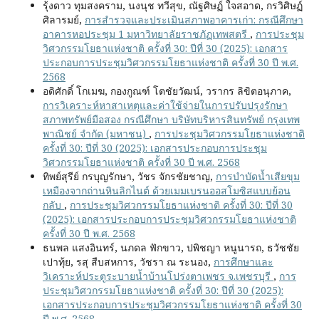
รุ้งดาว ทุมสงคราม, นงนุช ทวีสุข, ณัฐศิษฏ์ ใจสอาด, กรวิศิษฏ์
ศิลารมย์,
การสำรวจและประเมินสภาพอาคารเก่า: กรณีศึกษา
อาคารหอประชุม 1 มหาวิทยาลัยราชภัฏเทพสตรี
,
การประชุม
วิศวกรรมโยธาแห่งชาติ ครั้งที่ 30: ปีที่ 30 (2025): เอกสาร
ประกอบการประชุมวิศวกรรมโยธาแห่งชาติ ครั้งที่ 30 ปี พ.ศ.
2568
อดิศักดิ์ โกเมฆ, กองกูณฑ์ โตชัยวัฒน์, วรากร ลิขิตอนุภาค,
การวิเคราะห์หาสาเหตุและค่าใช้จ่ายในการปรับปรุงรักษา
สภาพทรัพย์มือสอง กรณีศึกษา บริษัทบริหารสินทรัพย์ กรุงเทพ
พาณิชย์ จำกัด (มหาชน)
,
การประชุมวิศวกรรมโยธาแห่งชาติ
ครั้งที่ 30: ปีที่ 30 (2025): เอกสารประกอบการประชุม
วิศวกรรมโยธาแห่งชาติ ครั้งที่ 30 ปี พ.ศ. 2568
ทิพย์สุรีย์ กรบุญรักษา, วัชร จักรชัยชาญ,
การบำบัดน้ำเสียขุม
เหมืองจากถ่านหินลิกไนต์ ด้วยเมมเบรนออสโมซิสแบบย้อน
กลับ
,
การประชุมวิศวกรรมโยธาแห่งชาติ ครั้งที่ 30: ปีที่ 30
(2025): เอกสารประกอบการประชุมวิศวกรรมโยธาแห่งชาติ
ครั้งที่ 30 ปี พ.ศ. 2568
ธนพล แสงอินทร์, นภดล ฟักขาว, ปพิชญา หนูนารถ, ธวัชชัย
เปาทุ้ย, รสุ สืบสหการ, วัชรา ณ ระนอง,
การศึกษาและ
วิเคราะห์ประตูระบายน้ำบ้านโปร่งตาเพชร จ.เพชรบุรี
,
การ
ประชุมวิศวกรรมโยธาแห่งชาติ ครั้งที่ 30: ปีที่ 30 (2025):
เอกสารประกอบการประชุมวิศวกรรมโยธาแห่งชาติ ครั้งที่ 30
ปี พ.ศ. 2568