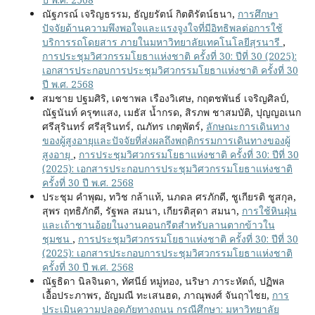
ณัฐภรณ์ เจริญธรรม, ธัญยรัตน์ กิตติรัตน์ธนา,
การศึกษา
ปัจจัยด้านความพึงพอใจและแรงจูงใจที่มีอิทธิพลต่อการใช้
บริการรถโดยสาร ภายในมหาวิทยาลัยเทคโนโลยีสุรนารี
,
การประชุมวิศวกรรมโยธาแห่งชาติ ครั้งที่ 30: ปีที่ 30 (2025):
เอกสารประกอบการประชุมวิศวกรรมโยธาแห่งชาติ ครั้งที่ 30
ปี พ.ศ. 2568
สมชาย ปฐมศิริ, เดชาพล เรืองวิเศษ, กฤตชพันธ์ เจริญศิลป์,
ณัฐนันท์ ครุฑแสง, เมธัส น้ำกรด, สิรภพ ชาสมบัติ, ปุญญอเนก
ศรีสุรินทร์ ศรีสุรินทร์, ณภัทร เกตุพัตร์,
ลักษณะการเดินทาง
ของผู้สูงอายุและปัจจัยที่ส่งผลถึงพฤติกรรมการเดินทางของผู้
สูงอายุ
,
การประชุมวิศวกรรมโยธาแห่งชาติ ครั้งที่ 30: ปีที่ 30
(2025): เอกสารประกอบการประชุมวิศวกรรมโยธาแห่งชาติ
ครั้งที่ 30 ปี พ.ศ. 2568
ประชุม คำพุฒ, ทวิช กล้าแท้, นภดล ศรภักดี, ชูเกียรติ ชูสกุล,
สุพร ฤทธิภักดี, รัฐพล สมนา, เกียรติสุดา สมนา,
การใช้หินฝุ่น
และเถ้าชานอ้อยในงานคอนกรีตสำหรับลานตากข้าวใน
ชุมชน
,
การประชุมวิศวกรรมโยธาแห่งชาติ ครั้งที่ 30: ปีที่ 30
(2025): เอกสารประกอบการประชุมวิศวกรรมโยธาแห่งชาติ
ครั้งที่ 30 ปี พ.ศ. 2568
ณัฐธิดา นิลจินดา, ทัศนีย์ หมู่ทอง, นริษา ภาระหัตถ์, ปฏิพล
เอื้อประภาพร, อัญมณี ทะเสนฮด, ภาณุพงศ์ จันฤาไชย,
การ
ประเมินความปลอดภัยทางถนน กรณีศึกษา: มหาวิทยาลัย