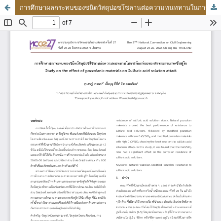
การศึกษาผลกระทบของชนิดวัสดุปอซโซลานต่อความทนททานในการกัดกร่อน ของสารละลายกรดซัลฟูริก