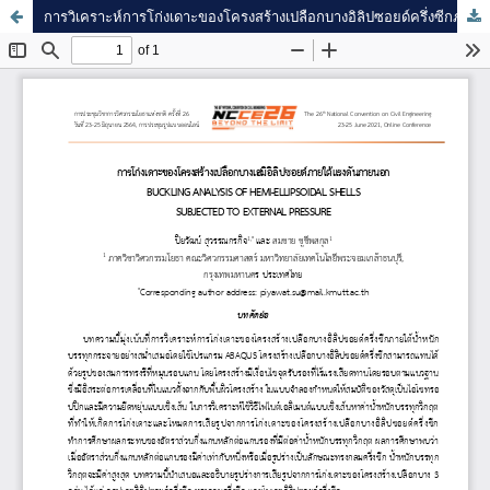
การวิเคราะห์การโก่งเดาะของโครงสร้างเปลือกบางอิลิปซอยด์ครึ่งซีกภายใต้แรงดันภายนอก