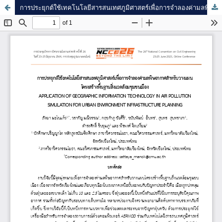
การประยุกต์ใช้เทคโนโลยีสารสนเทศภูมิศาสตร์เพื่อการจำลองค่ามลพิษอากาศสำหรับวางแผนโครงสร้างพื้นฐานสิ่งแวดล้อม ชุมชนเมือง