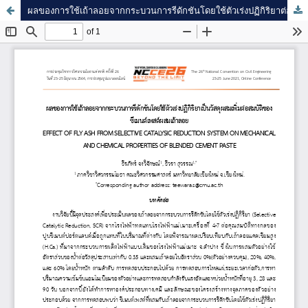
ผลของการใช้เถ้าลอยจากกระบวนการรีดักชันโดยใช้ตัวเร่งปฏิกิริยาต่อสมบัติของซีเมนต์เพสต์ผสมเถ้าลอย