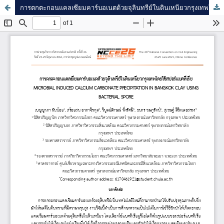
การตกตะกอนแคลเซียมคาร์บอเนตด้วยจุลินทรีย์ในดินเหนียวกรุงเทพโดยใช้ไมโครแคปซูลของสปอร์แบคทีเรีย