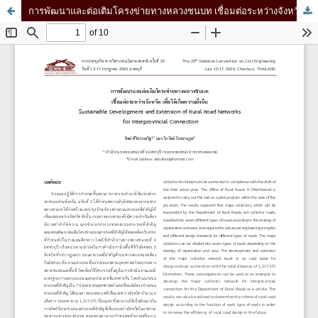
การพัฒนาและต่อเติมโครงข่ายทางหลวงชนบท เชื่อมต่อระหว่างจังหวัด เพื่อให้เกิดความยั่งยืน