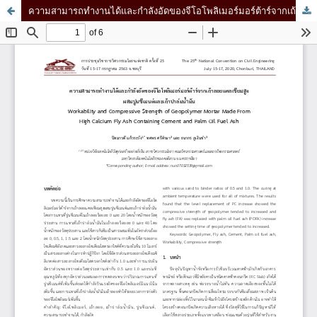
ความสามารถทำงานได้และกำลังอัดของจีโอโพลิเมอร์มอร์ต้าร์จากเถ้าลอยแคลเซียมสูง ผสมปูนซีเมนต์และเถ้าปาล์มน้ำมัน