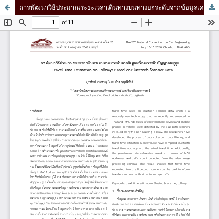
การพัฒนาวิธีประมาณระยะเวลาเดินทางบนทางยกระดับจากข้อมูลเครื่องตรวจจับสัญญาณบลูทูธ