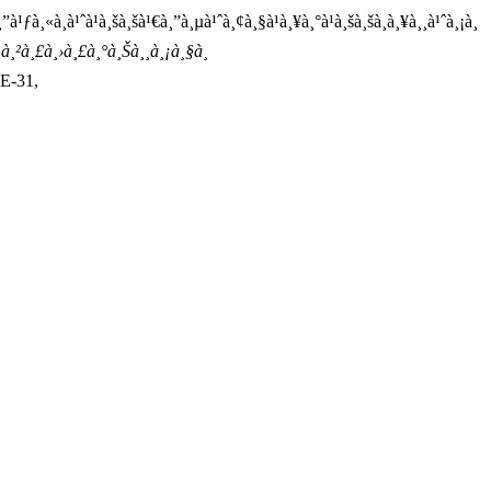
ƒà¸«à¸à¹ˆà¹à¸šà¸šà¹€à¸”à¸µà¹ˆà¸¢à¸§à¹à¸¥à¸°à¹à¸šà¸šà¸à¸¥à¸¸à¹ˆà¸¡à¸
¸à¸²à¸£à¸›à¸£à¸°à¸Šà¸¸à¸¡à¸§à¸
TE-31,