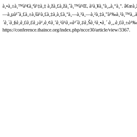
à¸•à¸±à¸™à¹€à¸ªà¹‡à¸‡ à¸žà¸£à¸žà¸ˆà¸™à¹Œ, à¹à¸¥à¸°à¸„à¸“à¸°. â€œà¸žà¸¤à
—à¸µà¹ˆà¸£à¸±à¸šà¹à¸£à¸‡à¸à¸£à¸°à¸—à¸³à¸—à¸²à¸‡à¸”à¹‰à¸²à¸™à¸
´à¸¨à¸§à¸à¸£à¸£à¸¡à¹‚à¸¢à¸˜à¸²à¹à¸«à¹ˆà¸‡à¸Šà¸²à¸•à¸´ à¸„à¸£à¸±à
https://conference.thaince.org/index.php/ncce30/article/view/3367.