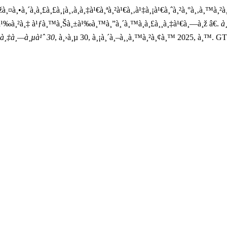
¸•à¸´à¸à¸£à¸£à¸¡à¸‚à¸­à¸‡à¹€à¸ªà¸²à¹€à¸‚à¹‡à¸¡à¹€à¸ˆà¸²à¸°à¸‚à¸™à¸²à¸”à¹
‚à¹‰à¸²à¸‡ à¹ƒà¸™à¸Šà¸±à¹‰à¸™à¸”à¸´à¸™à¸à¸£à¸¸à¸‡à¹€à¸—à¸ž â€.
à
¹‰à¸‡à¸—à¸µà¹ˆ 30
, à¸›à¸µ 30, à¸¡à¸´à¸–à¸¸à¸™à¸²à¸¢à¸™ 2025, à¸™. G