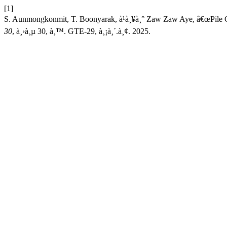
[1]
S. Aunmongkonmit, T. Boonyarak, à¹à¸¥à¸° Zaw Zaw Aye, â€œPile C
30
, à¸›à¸µ 30, à¸™. GTE-29, à¸¡à¸´.à¸¢. 2025.