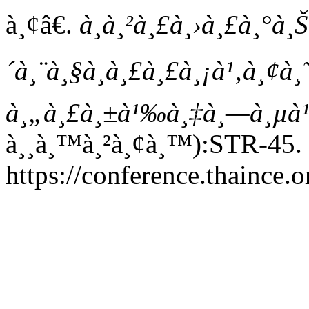
à¸¢â€.
à¸à¸²à¸£à¸›à¸£à¸°à¸
´à¸¨à¸§à¸à¸£à¸£à¸¡à¹‚à¸¢à¸˜
à¸„à¸£à¸±à¹‰à¸‡à¸—à¸µà¹
à¸¸à¸™à¸²à¸¢à¸™):STR-45.
https://conference.thaince.