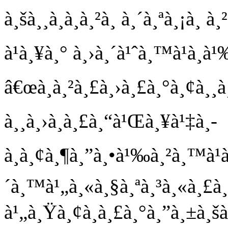
à¸šà¸¸à¸à¸à¸²à¸ à¸´à¸ªà¸¡à¸
à¹à¸¥à¸° à¸›à¸´à¹ˆà¸™à¹à¸
â€œà¸à¸²à¸£à¸›à¸£à¸°à¸¢à¸¸à
à¸¸à¸›à¸à¸£à¸“à¹Œà¸¥à¹‡à¸­
à¸à¸¢à¸¶à¸”à¸•à¹‰à¸²à¸™à¹
´à¸™à¹„à¸«à¸§à¸ªà¸³à¸«à¸£à
à¹„à¸Ÿà¸¢à¸à¸£à¸°à¸”à¸±à¸